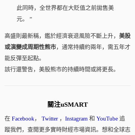
此同時，全世界都在大貶值之前拋售美
元。
”
高盛則最新稱，鑑於經濟衰退風險不斷上升，
美股
或演變成周期性熊市
，通常持續約兩年，需五年才
能反彈至起點。
該行還警吿，美股熊市的持續時間或將更長。
關注uSMART
在
Facebook
，
Twitter
，
Instagram
和
YouTube
追
蹤我們，查閱更多實時財經市場資訊。想和全球志