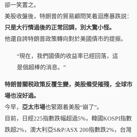
卻
一笑置之
。
美股收盤後，特朗普的貿易顧問笑着迴應暴跌説：
只是大行情過後的正常回調，別大驚小怪。
他還
自誇特朗普政策轉向對於美國債市的提振。
“現在，我們國債的收益率已經回落，這
是個超棒的消息。”
特朗普關税政策反覆生變，美股備受摧殘，全球市
場也沒好過。
今早，
亞太市場
也緊跟着美股“崩了”。
目前，
日經225指數跌幅超過5%，韓國KOSPI指數
跌超2%，澳大利亞S&P/ASX 200指數跌2%，
台灣