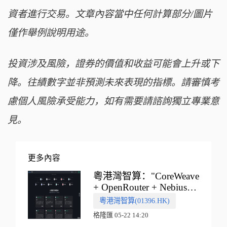
資者進行交易。文章內容當中任何計算部分/圖片
僅作舉例說明用途。
投資涉及風險，證券的價值和收益可能會上升或下
降。往績數字並非預測未來表現的指標。請審慎考
慮個人風險承受能力，如有需要請諮詢獨立專業意
見。
更多內容
粵港灣智算："CoreWeave
+ OpenRouter + Nebius"
多向融合的中國智算新範
粵港灣智算(01396.HK)
式
格隆匯 05-22 14:20