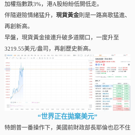
加權指數跌3%，
港A股紛紛低開低走
。
伴隨避險情緒猛升，
現貨黃金
則是一路高歌猛進、
再創新高。
早盤，
現貨黃金
接連升破多道關口，
一度升至
3219.55美元/盎司，再創歷史新高。
“世界正在拋棄美元”
特朗普一番操作下，美國前財政部長耶倫也忍不住