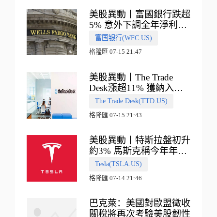
美股異動丨富國銀行跌超
5% 意外下調全年淨利息
收入指引
富国银行(WFC.US)
格隆匯 07-15 21:47
美股異動丨The Trade
Desk漲超11% 獲納入標
普500指數
The Trade Desk(TTD.US)
格隆匯 07-15 21:43
美股異動丨特斯拉盤初升
約3% 馬斯克稱今年年底
會有‘史詩級震撼’的演示
Tesla(TSLA.US)
格隆匯 07-14 21:46
巴克萊：美國對歐盟徵收
關稅將再次考驗美股韌性