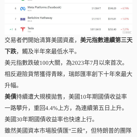
交易者們開始清算美國資產，
美元指數連續第三天
下跌
，觸及半年來最低水平。
美元指數跌破100大關
，
為2023年7月以來首次。
相
反
避險貨幣獲得青睞
，
瑞郎匯率創下十年來最大
升幅。
美債
持續遭大規模拋售，美國10年期國債收益率
一路攀升，重回4.4%上方，
為連續第五日上升。
美國30年期國債收益率也快速上行。
雖然美國資本市場股債匯“三殺”，但
特朗普的團隊