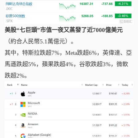
美股“七巨頭”市值一夜又蒸發了近7000億美元
（約合人民幣5.1萬億元）。
其中，
特斯拉跌超7%，Meta跌超6%，英偉達、亞
馬遜跌超5%，蘋果跌超4%，谷歌跌超3%，微軟
跌超2%。