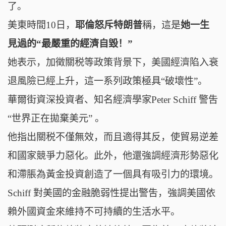
了。
美東時間10日，
耶倫怒斥特朗普
稱，這是
她一生
見過的“最嚴重的經濟自毀！”
她表示，加徵關税等政策背景下，美國經濟陷入衰
退風險已經上升，這一系列政策極具“破壞性”。
華爾街資深投資者、知名經濟學家Peter Schiff 警吿
“世界正在拋棄美元” 。
他指出
關税不僅無效，而且適得其反，使貿易逆差
和國家競爭力惡化。此外，他還強調
經濟形勢惡化
和滯脹為黃金投資創造了一個具有吸引力的環境。
Schiff
對美國的金融脆弱性提出警吿，強調美國依
賴外國資金來維持不可持續的生活水平。