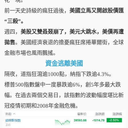
花一現。
前一天史詩級的瘋狂過後，
美國立馬又開啟股債匯
“三殺”。
週四，
美股又雙叒叕崩了，美元大跳水，美債再遭
拋售
。美國
經濟衰退的擔憂
瘋狂
席捲華爾街，全球
金融市場也風雨飄搖。
資金逃離美國
隔夜，道指狂瀉逾1000點，納指下跌逾4.3%。
標普500指數盤中一度暴跌逾6%，創5年多最大跌
幅。在
過去兩個交易日，該指數的波動幅度堪比新
冠疫情初期和2008年金融危機。