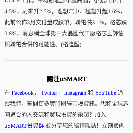
DOGE工作。中概新能源車股高開，小鵬汽車升
4.5%，蔚來升2.5%，理想汽車、極氪升超1.6%，
此前公佈3月交付量成績單。聯電跌3.1%，格芯跌
0.8%，消息稱全球第三大晶圓代工廠格芯正評估
與聯電合併的可能性。(格隆匯)
關注uSMART
在
Facebook
，
Twitter
，
Instagram
和
YouTube
追
蹤我們，查閱更多實時財經市場資訊。想和全球志
同道合的人交流和發現投資的樂趣？加入
uSMART投資群
並分享您的獨特觀點！立刻掃碼