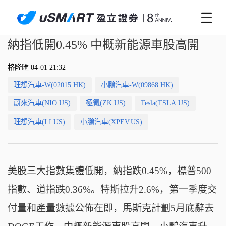
納指低開0.45% 中概新能源車股高開
格隆匯 04-01 21:32
理想汽車-W(02015.HK)
小鵬汽車-W(09868.HK)
蔚來汽車(NIO.US)
極氪(ZK.US)
Tesla(TSLA.US)
理想汽車(LI.US)
小鵬汽車(XPEV.US)
美股三大指數集體低開，納指跌0.45%，標普500
指數、道指跌0.36%。特斯拉升2.6%，第一季度交
付量和產量數據公佈在即，馬斯克計劃5月底辭去