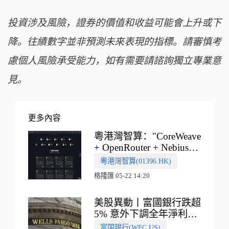
投資涉及風險，證券的價值和收益可能會上升或下
降。往績數字並非預測未來表現的指標。請審慎考
慮個人風險承受能力，如有需要請諮詢獨立專業意
見。
更多內容
粵港灣智算："CoreWeave
+ OpenRouter + Nebius"
多向融合的中國智算新範
粵港灣智算(01396.HK)
式
格隆匯 05-22 14:20
美股異動丨富國銀行跌超
5% 意外下調全年淨利息
收入指引
富国银行(WFC.US)