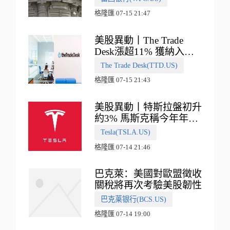
格隆匯 07-15 21:47
美股異動丨The Trade
Desk漲超11% 獲納入標
普500指數
The Trade Desk(TTD.US)
格隆匯 07-15 21:43
美股異動丨特斯拉盤初升
約3% 馬斯克稱今年年底
會有‘史詩級震撼’的演示
Tesla(TSLA.US)
格隆匯 07-14 21:46
巴克萊：美國對歐盟徵收
關稅將再次考驗美股韌性
巴克莱银行(BCS.US)
格隆匯 07-14 19:00