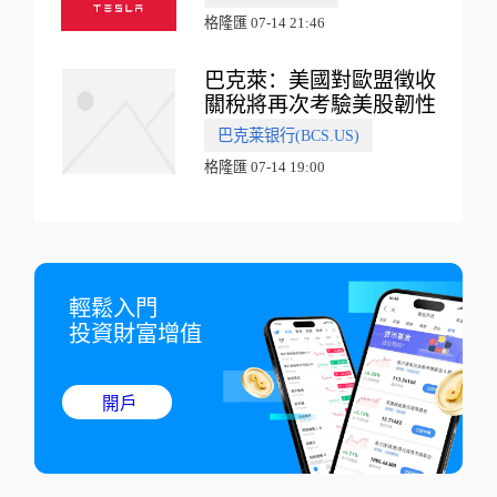
格隆匯 07-14 21:46
巴克萊：美國對歐盟徵收
關稅將再次考驗美股韌性
巴克莱银行(BCS.US)
格隆匯 07-14 19:00
輕鬆入門

投資財富增值
開戶