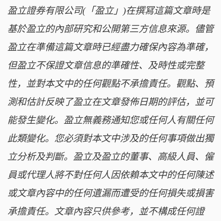
盈立證券有限公司(「盈立」)在撰冩這篇文章時是
基於盈立的內部研究和公開第三方信息來源。儘管
盈立在準備這篇文章時已經盡力確保內容為準確，
但盈立不保證文章信息的準確性、及時性或完整
性，並對本文中的任何觀點不承擔責任。觀點、預
測和估計反映了盈立在文章發佈日期的評估，並可
能發生變化。盈立無義務通知您或任何人有關任何
此類變化。您必須對本文中涉及的任何事項做出獨
立分析及判斷。盈立及盈立的董事、高級人員、僱
員或代理人將不對任何人因依賴本文中的任何陳述
或文章內容中的任何遺漏而遭受的任何損失或損害
承擔責任。文章內容只供參考，並不構成任何證