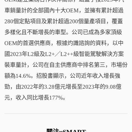
車銷量計的全部國內十大OEM，並擁有累計超過
280個定點項目及累計超過200個量產項目，覆蓋
多樣化且不斷增長的車型。公司已成為多家頂級
OEM的首選供應商，根據灼識諮詢的資料，以中
國2023年L2級及L2+╱L2++級智能駕駛解決方案
裝車量計，公司在自主供應商中排名第三，市場份
額為14.6%。招股書顯示，公司近年收入增長強
勁，由2022年的3.28億元增長至2023年的9.08億
元，收入同比增長177%。