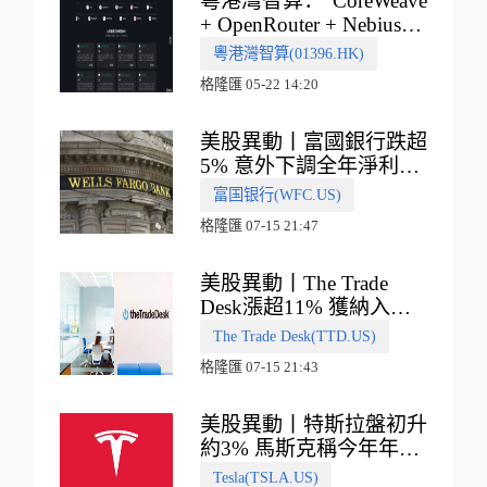
粵港灣智算："CoreWeave
+ OpenRouter + Nebius"
多向融合的中國智算新範
粵港灣智算(01396.HK)
式
格隆匯 05-22 14:20
美股異動丨富國銀行跌超
5% 意外下調全年淨利息
收入指引
富国银行(WFC.US)
格隆匯 07-15 21:47
美股異動丨The Trade
Desk漲超11% 獲納入標
普500指數
The Trade Desk(TTD.US)
格隆匯 07-15 21:43
美股異動丨特斯拉盤初升
約3% 馬斯克稱今年年底
會有‘史詩級震撼’的演示
Tesla(TSLA.US)