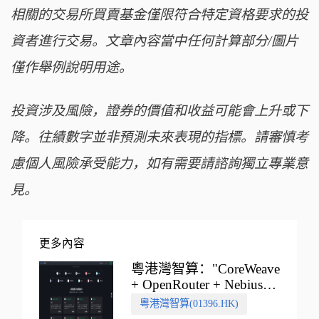
相關的交易所買賣基金僅限符合特定資格要求的投
資者進行交易。文章內容當中任何計算部分/圖片
僅作舉例說明用途。
投資涉及風險，證券的價值和收益可能會上升或下
降。往績數字並非預測未來表現的指標。請審慎考
慮個人風險承受能力，如有需要請諮詢獨立專業意
見。
更多內容
粵港灣智算："CoreWeave
+ OpenRouter + Nebius"
多向融合的中國智算新範
粵港灣智算(01396.HK)
式