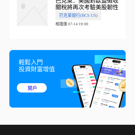
巴克萊：美國對歐盟徵收
關稅將再次考驗美股韌性
巴克莱银行(BCS.US)
格隆匯 07-14 19:00
輕鬆入門

投資財富增值
開戶