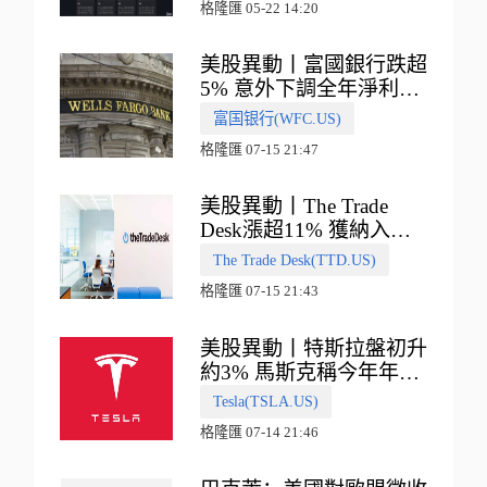
格隆匯 05-22 14:20
美股異動丨富國銀行跌超
5% 意外下調全年淨利息
收入指引
富国银行(WFC.US)
格隆匯 07-15 21:47
美股異動丨The Trade
Desk漲超11% 獲納入標
普500指數
The Trade Desk(TTD.US)
格隆匯 07-15 21:43
美股異動丨特斯拉盤初升
約3% 馬斯克稱今年年底
會有‘史詩級震撼’的演示
Tesla(TSLA.US)
格隆匯 07-14 21:46