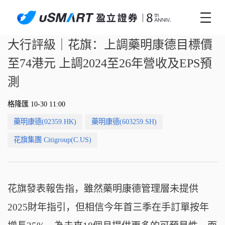
大行評級｜花旗：上調藥明康德目標價
至74港元 上調2024至26年營收及EPS預
測
格隆匯 10-30 11:00
藥明康德(02359.HK)
藥明康德(603259.SH)
花旗集團 Citigroup(C.US)
花旗發表報吿指，雖然藥明康德管理層未提供
2025財年指引，但相信今年首三季在手訂單按年