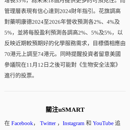
增長35%，為未來18個月提供更多的可預見性。而
管理層表現有信心達到2024財年指引。花旗調高
對藥明康德2024至2026年營收預測各2%、4%及
5%，並將每股盈利預測各調高2%、5%及5%，以
反映近期較預期好的化學服務需求，目標價相應由
70港元上調至74港元。同時提醒投資者留意美國
參議院在11月12日之後可能對《生物安全法案》
進行的投票。
關注uSMART
在
Facebook
，
Twitter
，
Instagram
和
YouTube
追