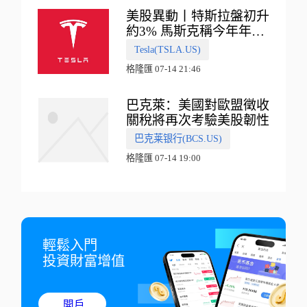
美股異動丨特斯拉盤初升
約3% 馬斯克稱今年年底
會有‘史詩級震撼’的演示
Tesla(TSLA.US)
格隆匯 07-14 21:46
巴克萊：美國對歐盟徵收
關稅將再次考驗美股韌性
巴克莱银行(BCS.US)
格隆匯 07-14 19:00
輕鬆入門

投資財富增值
開戶