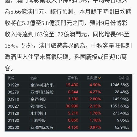
週，澳門博彩業收入下降約4.5%，平均每日收入
為5.66億澳門元。該行預測，本月餘下時間日均賭
收將在5.2億至5.8億澳門元之間，預計9月份博彩
收入將達到163億至172億澳門元，同比增長9%至
15%。另外，澳門旅遊業界認為，中秋客量旺但刺
激酒店入住率未算很明顯，料國慶檔或日迎13萬
客。