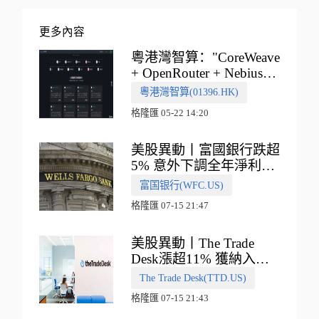
更多內容
粵港灣智算："CoreWeave
+ OpenRouter + Nebius"
多向融合的中國智算新範
粵港灣智算(01396.HK)
式
格隆匯 05-22 14:20
美股異動丨富國銀行跌超
5% 意外下調全年淨利息
收入指引
富国银行(WFC.US)
格隆匯 07-15 21:47
美股異動丨The Trade
Desk漲超11% 獲納入標
普500指數
The Trade Desk(TTD.US)
格隆匯 07-15 21:43