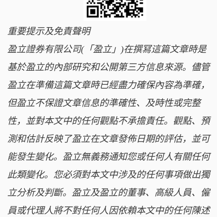
重要提示及免責聲明
盈立證券有限公司(「盈立」)在撰冩這篇文章時是
基於盈立的內部研究和公開第三方信息來源。儘管
盈立在準備這篇文章時已經盡力確保內容為準確，
但盈立不保證文章信息的準確性、及時性或完整
性，並對本文中的任何觀點不承擔責任。觀點、預
測和估計反映了盈立在文章發佈日期的評估，並可
能發生變化。盈立無義務通知您或任何人有關任何
此類變化。您必須對本文中涉及的任何事項做出獨
立分析及判斷。盈立及盈立的董事、高級人員、僱
員或代理人將不對任何人因依賴本文中的任何陳述