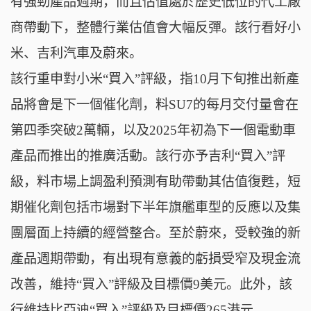
有強勁產品週期，而且估值處於歷史低位的代工廠
商帶動下，整體行業估值會大幅反彈。該行看好小
米、吉利汽車及蔚來。
該行重申對小米“買入”評級，指10月下旬推出新產
品將會是下一個催化劑，料SU7的每月交付量會在
第四季突破2萬輛，以及2025年初為下一個電動車
產品而推出的推廣活動。該行亦予吉利“買入”評
級，料市場上調盈利預測有助帶動其估值復甦，短
期催化劑包括市場對下半年旗艦車型的反應以及集
團層面上持續的經營整合。至於蔚來，受較強的新
產品週期帶動，有出現有意義的虧損受窄及現金流
改善，維持“買入”評級及目標價9美元。此外，該
行維持比亞迪“買入”評級及目標價265港元。