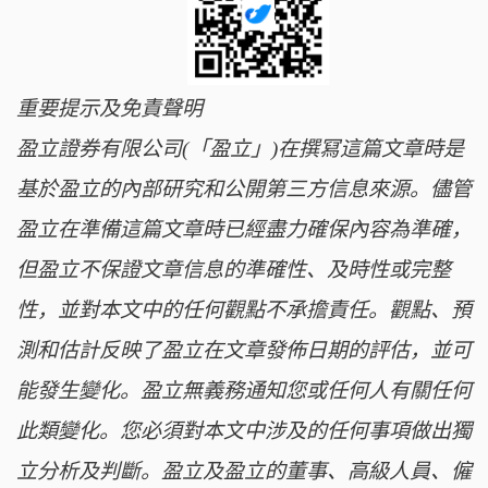
重要提示及免責聲明
盈立證券有限公司(「盈立」)在撰冩這篇文章時是
基於盈立的內部研究和公開第三方信息來源。儘管
盈立在準備這篇文章時已經盡力確保內容為準確，
但盈立不保證文章信息的準確性、及時性或完整
性，並對本文中的任何觀點不承擔責任。觀點、預
測和估計反映了盈立在文章發佈日期的評估，並可
能發生變化。盈立無義務通知您或任何人有關任何
此類變化。您必須對本文中涉及的任何事項做出獨
立分析及判斷。盈立及盈立的董事、高級人員、僱