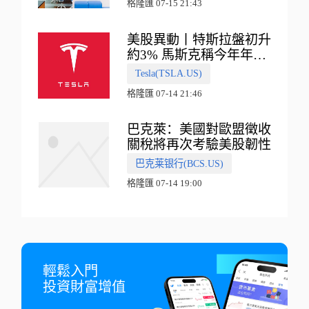
格隆匯 07-15 21:43
美股異動丨特斯拉盤初升
約3% 馬斯克稱今年年底
會有‘史詩級震撼’的演示
Tesla(TSLA.US)
格隆匯 07-14 21:46
巴克萊：美國對歐盟徵收
關稅將再次考驗美股韌性
巴克莱银行(BCS.US)
格隆匯 07-14 19:00
輕鬆入門

投資財富增值