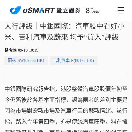
大行評級｜中銀國際：汽車股中看好小
米、吉利汽車及蔚來 均予“買入”評級
格隆匯 09-18 10:19
蔚來-SW(09866.HK)
吉利汽車-R(80175.HK)
中銀國際研究報吿指，港股整體汽車股股價年初至
今仍落後於各基本面指標，認為兩者的差別主要是
因為市場對宏觀市場及汽車行業的悲觀情緒。該行
指，踏入今年第四季，亦是傳統汽車旺季，料在擁