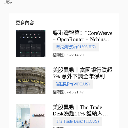
見。
更多內容
粵港灣智算："CoreWeave
+ OpenRouter + Nebius"
多向融合的中國智算新範
粵港灣智算(01396.HK)
式
格隆匯 05-22 14:20
美股異動丨富國銀行跌超
5% 意外下調全年淨利息
收入指引
富国银行(WFC.US)
格隆匯 07-15 21:47
美股異動丨The Trade
Desk漲超11% 獲納入標
普500指數
The Trade Desk(TTD.US)