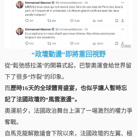
“
政壇動盪
”即將重回視野
從“
鬆弛感拉滿
”的開幕式起，巴黎奧運會給世界留
下了很多“炸裂”的印象。
而
歷時16天的全球體育盛宴，也似乎讓人暫時忘
記了法國政壇的“風雲激盪”。
奧運前夕，
法國政治舞台上演了一場激烈的權力爭
奪戰。
自馬克龍解散議會下院以來，法國政壇的左翼、極