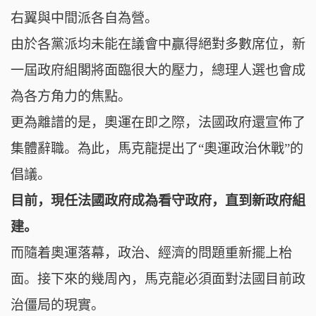
右翼與中間派各自為營。
由於
各黨派均未能在議會中贏得絕對多數席位，
新
一屆政府組閣將面臨很大的壓力，總理人選也會成
為各方角力的焦點。
更為離譜的是，奧運在即之際，
法國政府還宣佈了
集體辭職。
為此，
馬克龍提出了
“奧運政治休戰”的
倡議。
目前，現任法國政府成為看守政府，直到新政府組
建。
而
隨着奧運落幕，政治、經濟的問題重新擺上枱
面。
接下來的幾周內，馬克龍必須面對法國目前政
治僵局的現實。