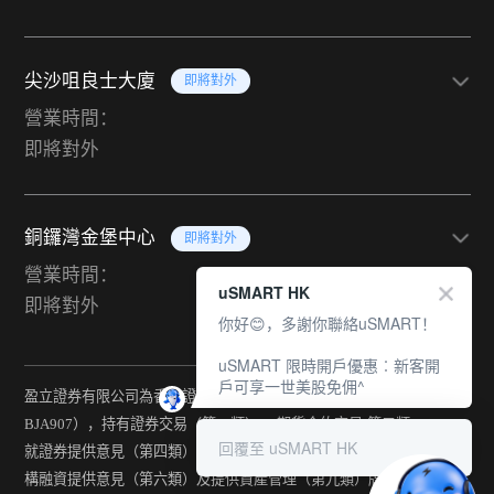
尖沙咀良士大廈
即將對外
營業時間：
即將對外
銅鑼灣金堡中心
即將對外
營業時間：
uSMART HK
即將對外
你好😊，多謝你聯絡uSMART！
uSMART 限時開戶優惠︰新客開
戶可享一世美股免佣^
盈立證券有限公司為香港證監會持牌法團（中央編號：
BJA907），持有證券交易（第一類） 、期貨合約交易(第二類) 、
回覆至 uSMART HK
就證券提供意見（第四類） 、就期貨合約提供意見(第五類) 、就機
構融資提供意見（第六類）及提供資產管理（第九類）牌照。