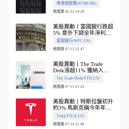
多向融合的中國智算新範
粵港灣智算(01396.HK)
式
格隆匯 05-22 14:20
美股異動丨富國銀行跌超
5% 意外下調全年淨利息
收入指引
富国银行(WFC.US)
格隆匯 07-15 21:47
美股異動丨The Trade
Desk漲超11% 獲納入標
普500指數
The Trade Desk(TTD.US)
格隆匯 07-15 21:43
美股異動丨特斯拉盤初升
約3% 馬斯克稱今年年底
會有‘史詩級震撼’的演示
Tesla(TSLA.US)
格隆匯 07-14 21:46