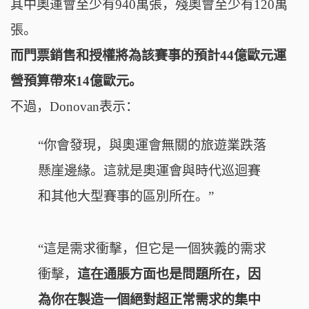
其中奧運會至少有940萬張，殘奧會至少有120萬
張。
而門票銷售和授權將為該賽事的預計44億歐元運
營預算帶來14億歐元。
不過，Donovan
表示：
“你會發現，與奧運會無關的旅遊業跌落
懸崖邊緣。
這就是奧運會與時代巡迴賽
和其他大型賽事的區別所在。
”
“這是需求衝擊，但它是一個狹義的需求
衝擊，
這在通脹方面也是問題所在，因
為你在製造一個絕對超正常需求的集中