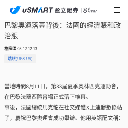
巴黎奧運落幕背後：法國的經濟賬和政
治賬
格隆匯 08-12 12:13
瑞銀(UBS.US)
當地時間8月11日，
第33屆夏季奧林匹克運動會，
在巴黎法蘭西體育場正式落下帷幕。
事後，法國總統
馬克龍在社交媒體X上連發數條帖
子，慶祝巴黎奧運會成功舉辦。
他用英語配文稱：