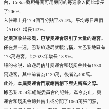
內，CoStar發現每間可用房間的每週收入同比增長
了206%。
入住率上升17.4個百分點至85.4%，平均每日房價
（ADR）增長143%。
從奧運收益來看，巴黎奧運會吸引了大量的遊客。
僅在第一週，巴黎旅遊局就報吿稱，大巴黎地區有
173萬遊客，比2023年增長 18.9%。
總的來説，旅遊局估計奧運會和殘奧會共有1530
萬遊客，其中前者為1130萬，後者為400萬。
此外，
本屆奧運會門票銷售創下歷史新高之際。
據巴黎2024年組織委員會的記錄，迄今為止，奧
運會和殘奧會總共售出或分配了1060萬張門票，