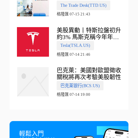
普500指數
The Trade Desk(TTD.US)
格隆匯 07-15 21:43
美股異動丨特斯拉盤初升
約3% 馬斯克稱今年年底
會有‘史詩級震撼’的演示
Tesla(TSLA.US)
格隆匯 07-14 21:46
巴克萊：美國對歐盟徵收
關稅將再次考驗美股韌性
巴克莱银行(BCS.US)
格隆匯 07-14 19:00
輕鬆入門
