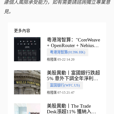
慮個人風險承受能力，如有需要請諮詢獨立專業意
見。
更多內容
粵港灣智算："CoreWeave
+ OpenRouter + Nebius"
多向融合的中國智算新範
粵港灣智算(01396.HK)
式
格隆匯 05-22 14:20
美股異動丨富國銀行跌超
5% 意外下調全年淨利息
收入指引
富国银行(WFC.US)
格隆匯 07-15 21:47
美股異動丨The Trade
Desk漲超11% 獲納入標