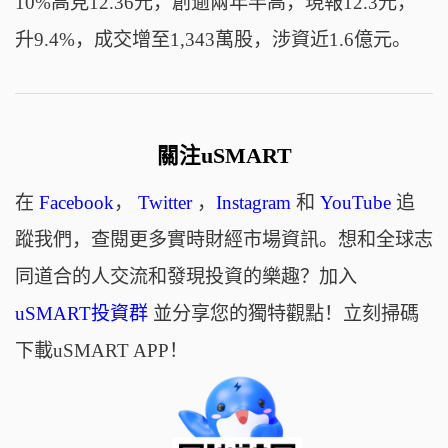
10%高見12.36元，創逾兩年半高，現報12.3元，
升9.4%，成交增至1,343萬股，涉資近1.6億元。
關注uSMART
在
Facebook
，
Twitter
，
Instagram
和
YouTube
追
蹤我們，查閱更多實時財經市場資訊。想和全球志
同道合的人交流和發現投資的樂趣？加入
uSMART投資群
並分享您的獨特觀點！立刻掃碼
下載uSMART APP！