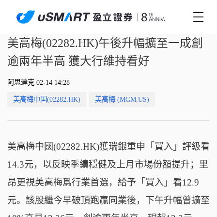
美高梅(02282.HK)午後升幅擴至一成創
逾兩年半高 獲大行維持看好
阿思達克 02-14 14:28
美高梅中国(02282.HK)
美高梅 (MGM.US)
美高梅中國(02282.HK)獲瑞銀重申「買入」評級看
14.3元，以反映季績穩健及上月市場份額提升；里
昂更視美高梅爲行業首選，給予「買入」看12.9
元。該股繼今早破頂跑贏同業後，下午升幅曾擴至