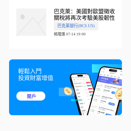
巴克萊：美國對歐盟徵收
關稅將再次考驗美股韌性
巴克莱银行(BCS.US)
格隆匯 07-14 19:00
輕鬆入門

投資財富增值
開戶