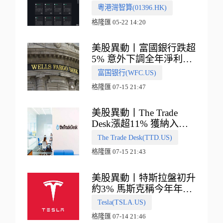
多向融合的中國智算新範
粵港灣智算(01396.HK)
式
格隆匯 05-22 14:20
美股異動丨富國銀行跌超
5% 意外下調全年淨利息
收入指引
富国银行(WFC.US)
格隆匯 07-15 21:47
美股異動丨The Trade
Desk漲超11% 獲納入標
普500指數
The Trade Desk(TTD.US)
格隆匯 07-15 21:43
美股異動丨特斯拉盤初升
約3% 馬斯克稱今年年底
會有‘史詩級震撼’的演示
Tesla(TSLA.US)
格隆匯 07-14 21:46