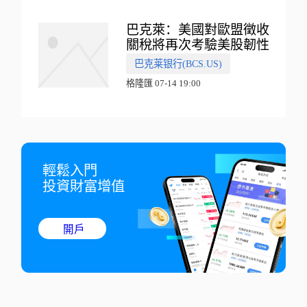
巴克萊：美國對歐盟徵收
關稅將再次考驗美股韌性
巴克莱银行(BCS.US)
格隆匯 07-14 19:00
輕鬆入門

投資財富增值
開戶