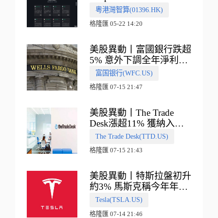
多向融合的中國智算新範
粵港灣智算(01396.HK)
式
格隆匯 05-22 14:20
美股異動丨富國銀行跌超
5% 意外下調全年淨利息
收入指引
富国银行(WFC.US)
格隆匯 07-15 21:47
美股異動丨The Trade
Desk漲超11% 獲納入標
普500指數
The Trade Desk(TTD.US)
格隆匯 07-15 21:43
美股異動丨特斯拉盤初升
約3% 馬斯克稱今年年底
會有‘史詩級震撼’的演示
Tesla(TSLA.US)
格隆匯 07-14 21:46