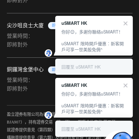
即將對外
uSMART HK
尖沙咀良士大廈
即將對外
你好😊，多謝你聯絡uSMART！
營業時間：
uSMART 限時開戶優惠︰新客開
即將對外
戶可享一世美股免佣^
回覆至 uSMART HK
銅鑼灣金堡中心
即將對外
營業時間：
uSMART HK
即將對外
你好😊，多謝你聯絡uSMART！
uSMART 限時開戶優惠︰新客開
戶可享一世美股免佣^
盈立證券有限公司為香港證監會持牌法團（中央編號：
BJA907），持有證券交易（第一類） 、期貨合約交易(第二類) 、
回覆至 uSMART HK
就證券提供意見（第四類） 、就期貨合約提供意見(第五類) 、就機
構融資提供意見（第六類）及提供資產管理（第九類）牌照。