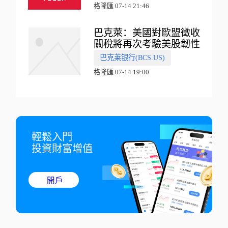
格隆匯 07-14 21:46
巴克萊：美國對歐盟徵收
關稅將再次考驗美股韌性
巴克莱银行(BCS.US)
格隆匯 07-14 19:00
輕鬆入門

投資財富增值
開戶