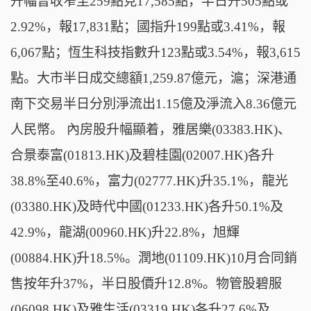
升幅曾收窄至259點見17,585點，半日升505點或
2.92%，報17,831點；國指升199點或3.41%，報
6,067點；恆生科技指數升123點或3.54%，報3,615
點。大市半日成交總額1,259.87億元，滬；深港通
南下交易半日分別淨流出1.15億及淨流入8.36億元
人民幣。 內房股升幅顯着，雅居樂(03383.HK)、
合景泰富(01813.HK)及碧桂園(02007.HK)各升
38.8%至40.6%，富力(02777.HK)升35.1%，龍光
(03380.HK)及時代中國(01233.HK)各升50.1%及
42.9%，龍湖(00960.HK)升22.8%，旭輝
(00884.HK)升18.5%。潤地(01109.HK)10月合同銷
售按年升37%，半日股價升12.8%。物管股碧服
(06098.HK)及雅生活(03319.HK)各升27.6%及