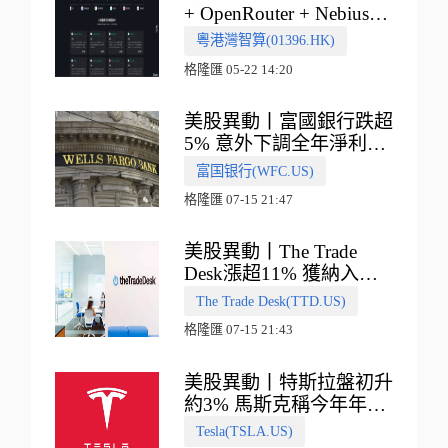
+ OpenRouter + Nebius"
多向融合的中國智算新範
粵港灣智算(01396.HK)
式
格隆匯 05-22 14:20
美股異動丨富國銀行跌超
5% 意外下調全年淨利息
收入指引
富国银行(WFC.US)
格隆匯 07-15 21:47
美股異動丨The Trade
Desk漲超11% 獲納入標
普500指數
The Trade Desk(TTD.US)
格隆匯 07-15 21:43
美股異動丨特斯拉盤初升
約3% 馬斯克稱今年年底
會有‘史詩級震撼’的演示
Tesla(TSLA.US)