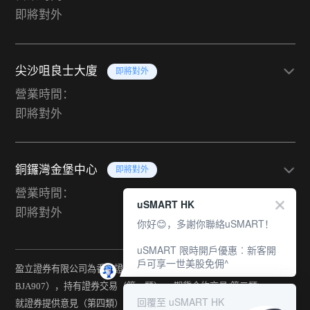
即將對外
尖沙咀良士大廈
即將對外
營業時間：
即將對外
銅鑼灣金堡中心
即將對外
營業時間：
uSMART HK
即將對外
你好😊，多謝你聯絡uSMART！
uSMART 限時開戶優惠︰新客開
戶可享一世美股免佣^
盈立證券有限公司為香港證監會持牌法團（中央編號：
BJA907），持有證券交易（第一類） 、期貨合約交易(第二類) 、
回覆至 uSMART HK
就證券提供意見（第四類） 、就期貨合約提供意見(第五類) 、就機