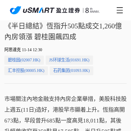
《半日總結》恆指升505點成交1,260億
內房領漲 碧桂園飆四成
阿思達克 11-14 12:30
碧桂园(02007.HK)
JS环球生活(01691.HK)
汇丰控股(00005.HK)
石药集团(01093.HK)
市場關注內地金融支持內房企業舉措，美股科技股
上週五(11日)造好，港股早市顯着上升。恆指高開
673點，早段曾升685點一度高見18,011點，其後