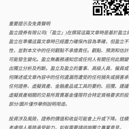
重要提示及免責聲明
盈立證券有限公司(「盈立」)在撰冩這篇文章時是基於盈
盈立在準備這篇文章時已經盡力確保內容為準確，但盈立不
性，並對本文中的任何觀點不承擔責任。觀點、預測和估計
可能發生變化。盈立無義務通知您或任何人有關任何此類變
出獨立分析及判斷。盈立及盈立的董事、高級人員、僱員或
何陳述或文章內容中的任何遺漏而遭受的任何損失或損害承
任何證券、虛擬資產、金融產品或工具的要約、招攬、建議
虛擬資產相關的交易所買賣基金僅限符合特定資格要求的投
部分/圖片僅作舉例說明用途。
投資涉及風險，證券的價值和收益可能會上升或下降。往績
考慮個人風險承受能力，如有需要請諮詢獨立專業意見。