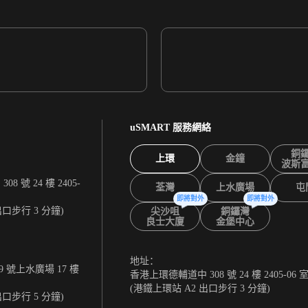
uSMART 服務網絡
銅
上環
金鐘
波斯
 號 24 樓 2405-
荃灣
上水廣場
屯
即將對外
即將對外
出口步行 3 分鐘)
尖沙咀
銅鑼灣
良士大廈
金堡中心
地址：
 號上水廣場 17 樓
香港上環德輔道中 308 號 24 樓 2405-06 
(港鐵上環站 A2 出口步行 3 分鐘)
出口步行 5 分鐘)