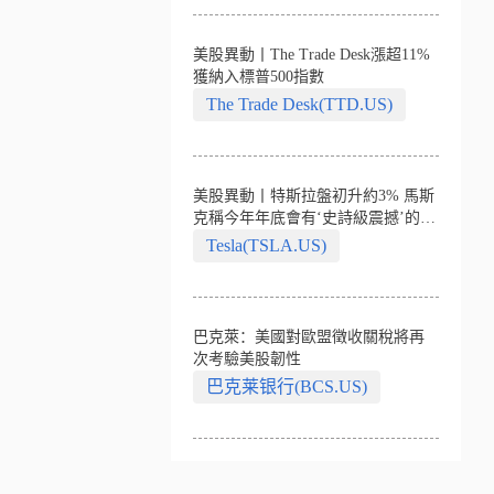
美股異動丨The Trade Desk漲超11%
獲納入標普500指數
The Trade Desk(TTD.US)
美股異動丨特斯拉盤初升約3% 馬斯
克稱今年年底會有‘史詩級震撼’的演
示
Tesla(TSLA.US)
巴克萊：美國對歐盟徵收關稅將再
次考驗美股韌性
巴克莱银行(BCS.US)