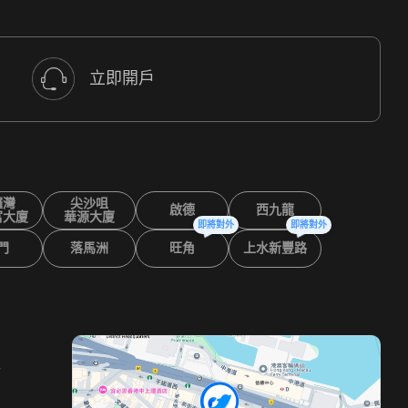
立即開戶
鑼灣
尖沙咀
啟德
西九龍
富大廈
華源大廈
即將對外
即將對外
門
落馬洲
旺角
上水新豐路
室