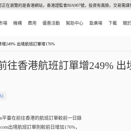
您正在瀏覽的是香港網站，香港證監會BJA907號，投資有風險，交易需謹
市場
機構
費用
優惠活動
幫助中心
盈廣場
下載
關
訂單增249% 出境航班訂單增176%
.com前往香港航班訂單增249% 
S)
rip.com平臺在前往香港的航班訂單較前一日錄
.com出境航班訂單則較前日增加176%，