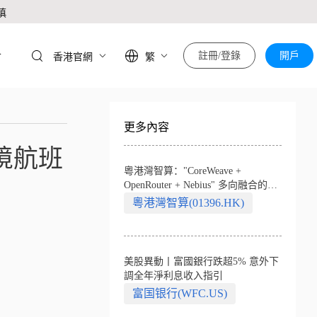
慎
於
註冊/登錄
開戶
香港官網
繁
更多內容
出境航班
粵港灣智算："CoreWeave +
OpenRouter + Nebius" 多向融合的中
國智算新範式
粵港灣智算(01396.HK)
美股異動丨富國銀行跌超5% 意外下
調全年淨利息收入指引
富国银行(WFC.US)