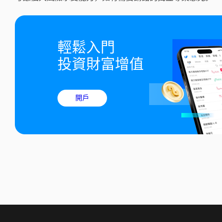
輕鬆入門

投資財富增值
開戶