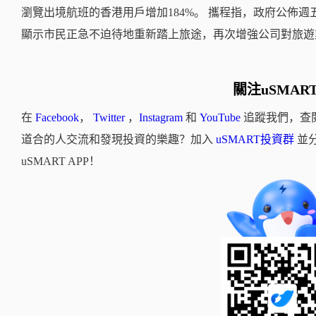
瀏覽出境航班的香港用戶增加184%。 攜程指，政府公佈週五
顯示市民正急不迫待地重新踏上旅途，再次增強公司對旅遊
關注uSMAR
在
Facebook
，
Twitter
，
Instagram
和
YouTube
追蹤我們，查
道合的人交流和發現投資的樂趣？加入
uSMART投資群
並
uSMART APP！