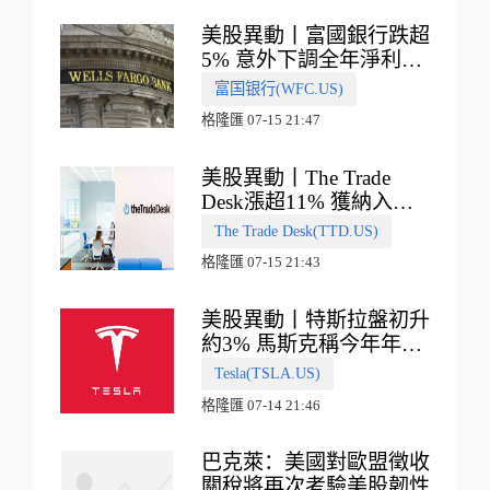
美股異動丨富國銀行跌超
5% 意外下調全年淨利息
收入指引
富国银行(WFC.US)
格隆匯 07-15 21:47
美股異動丨The Trade
Desk漲超11% 獲納入標
普500指數
The Trade Desk(TTD.US)
格隆匯 07-15 21:43
美股異動丨特斯拉盤初升
約3% 馬斯克稱今年年底
會有‘史詩級震撼’的演示
Tesla(TSLA.US)
格隆匯 07-14 21:46
巴克萊：美國對歐盟徵收
關稅將再次考驗美股韌性