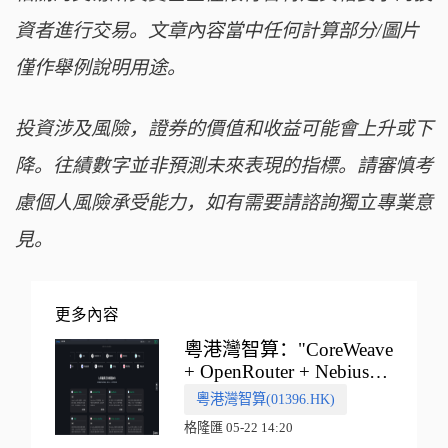
資者進行交易。文章內容當中任何計算部分/圖片
僅作舉例說明用途。
投資涉及風險，證券的價值和收益可能會上升或下
降。往績數字並非預測未來表現的指標。請審慎考
慮個人風險承受能力，如有需要請諮詢獨立專業意
見。
更多內容
粵港灣智算："CoreWeave
+ OpenRouter + Nebius"
多向融合的中國智算新範
粵港灣智算(01396.HK)
式
格隆匯 05-22 14:20