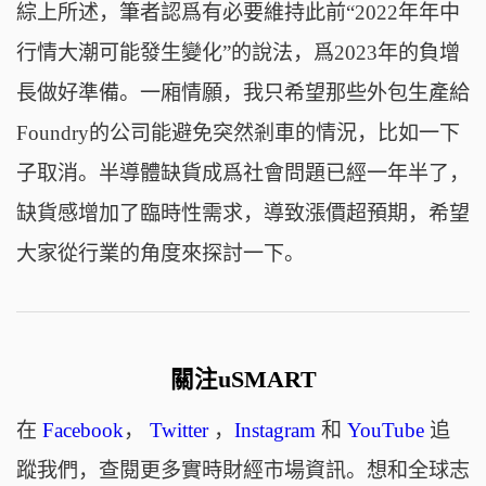
綜上所述，筆者認爲有必要維持此前“2022年年中
行情大潮可能發生變化”的說法，爲2023年的負增
長做好準備。一廂情願，我只希望那些外包生產給
Foundry的公司能避免突然剎車的情況，比如一下
子取消。半導體缺貨成爲社會問題已經一年半了，
缺貨感增加了臨時性需求，導致漲價超預期，希望
大家從行業的角度來探討一下。
關注uSMART
在
Facebook
，
Twitter
，
Instagram
和
YouTube
追
蹤我們，查閱更多實時財經市場資訊。想和全球志