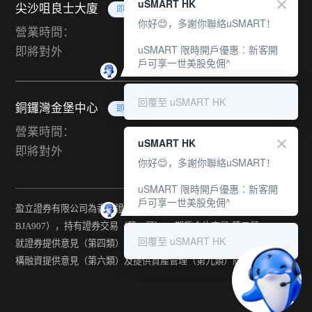
uSMART HK
尖沙咀良士大廈
即將對外
你好😊，多謝你聯絡uSMART！
營業時間：
uSMART 限時開戶優惠︰新客開
即將對外
戶可享一世美股免佣^
回覆至 uSMART HK
銅鑼灣金堡中心
即將對外
營業時間：
uSMART HK
即將對外
你好😊，多謝你聯絡uSMART！
uSMART 限時開戶優惠︰新客開
戶可享一世美股免佣^
盈立證券有限公司為香港證監會持牌法團（中央編號：
BJA907），持有證券交易（第一類） 、期貨合約交易(第二類) 、
回覆至 uSMART HK
就證券提供意見（第四類） 、就期貨合約提供意見(第五類) 、就機
構融資提供意見（第六類）及提供資產管理（第九類）牌照。