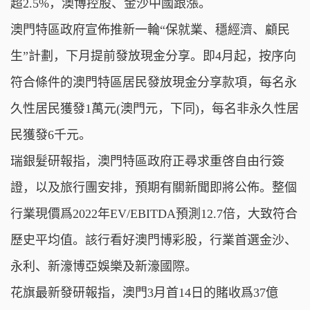
超2.5%，澳博控股、金沙中國跟漲。
澳門特區政府宣佈推新一輪“保就業、穩經濟、顧民
生”計劃，下月提前發放現金分享。即4月起，按序向
符合條件的澳門特區居民發放現金分享款項，每名永
久性居民獲發1萬元(澳門元，下同)，每名非永久性居
民獲發6千元。
瑞銀髮研報指，澳門特區政府正尋求重啓自由行簽
證，以及旅行團安排，預期有關新聞即將公佈。整個
行業現價爲2022年EV/EBITDA預測12.7倍，大致符合
歷史平均值。該行看好澳門博彩股，行業首選金沙、
永利、新濠博亞娛樂及新濠國際。
花旗最新發研報指，澳門3月首14日的賭收爲37億