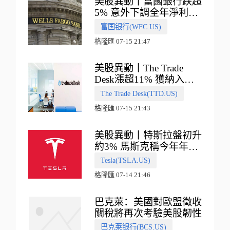
美股異動丨富國銀行跌超
5% 意外下調全年淨利息
收入指引
富国银行(WFC.US)
格隆匯 07-15 21:47
美股異動丨The Trade
Desk漲超11% 獲納入標
普500指數
The Trade Desk(TTD.US)
格隆匯 07-15 21:43
美股異動丨特斯拉盤初升
約3% 馬斯克稱今年年底
會有‘史詩級震撼’的演示
Tesla(TSLA.US)
格隆匯 07-14 21:46
巴克萊：美國對歐盟徵收
關稅將再次考驗美股韌性
巴克莱银行(BCS.US)