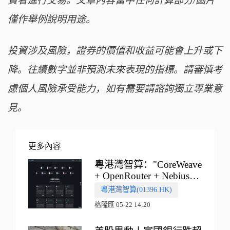
資者進行交易。文章內容當中任何計算部分/圖片
僅作舉例說明用途。
投資涉及風險，證券的價值和收益可能會上升或下
降。往績數字並非預測未來表現的指標。請審慎考
慮個人風險承受能力，如有需要請諮詢獨立專業意
見。
更多內容
粵港灣智算："CoreWeave
+ OpenRouter + Nebius"
多向融合的中國智算新範
粵港灣智算(01396.HK)
式
格隆匯 05-22 14:20