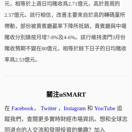
元，相等於上週日均賭收爲2.71億元，高於首周的
2.57億元。該行相信，改善主要來自於高的轉碼量所
帶動，部份被貴賓廳贏率下降所抵銷，貴賓廳與中場
賭收分別錄按月增7-8%及4-6%。該行維持澳門3月份
賭收預期不變在80億元，相等於餘下日子的日均賭收
率爲2.53億元。
關注uSMART
在
Facebook
，
Twitter
，
Instagram
和
YouTube
追
蹤我們，查閱更多實時財經市場資訊。想和全球志
同道合的人交流和發現投資的樂趣？加入