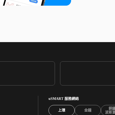
uSMART 服務網絡
銅
上環
金鐘
波斯