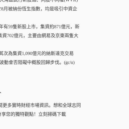
於8月被納份恆生指數，均是吸引中資企
半年有59隻新股上市，集資約871億元，新
集資702億元，主要由網易及京東兩隻大
其次為集資1,090億元的納斯達克交易
會否阻礙中概股回歸步伐。(gc/u)
T
閱更多實時財經市場資訊。想和全球志同
分享您的獨特觀點！立刻掃碼下載