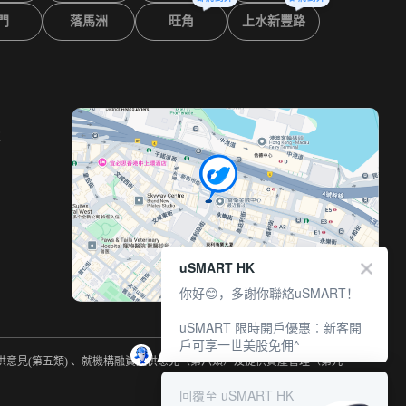
門
落馬洲
旺角
上水新豐路
室
uSMART HK
你好😊，多謝你聯絡uSMART！
uSMART 限時開戶優惠︰新客開
戶可享一世美股免佣^
提供意見(第五類) 、就機構融資提供意見（第六類）及提供資產管理（第九
回覆至 uSMART HK