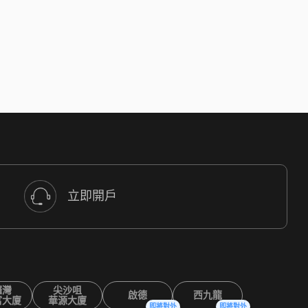
立即開戶
鑼灣
尖沙咀
啟德
西九龍
富大廈
華源大廈
即將對外
即將對外