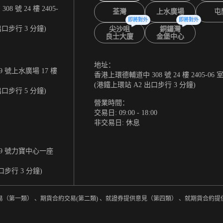
 號 24 樓 2405-
荃灣
上水廣場
屯
即將對外
即將對外
出口步行 3 分鐘)
尖沙咀
銅鑼灣
良士大廈
金堡中心
地址：
 號上水廣場 17 樓
香港上環德輔道中 308 號 24 樓 2405-06 
(港鐵上環站 A2 出口步行 3 分鐘)
出口步行 5 分鐘)
營業時間：
交易日: 09:00 - 18:00
非交易日: 休息
9 號力寶中心一座
口步行 3 分鐘)
易（第一類） 、期貨合約交易(第二類) 、就證券提供意見（第四類） 、就期貨合約