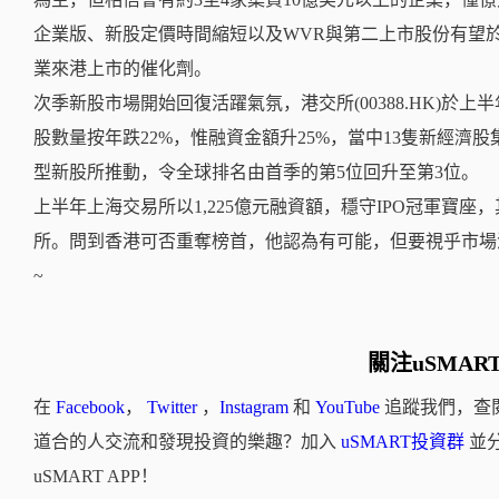
企業版、新股定價時間縮短以及WVR與第二上市股份有望
業來港上市的催化劑。
次季新股市場開始回復活躍氣氛，港交所(00388.HK)於上
股數量按年跌22%，惟融資金額升25%，當中13隻新經濟股
型新股所推動，令全球排名由首季的第5位回升至第3位。
上半年上海交易所以1,225億元融資額，穩守IPO冠軍寶座，
所。問到香港可否重奪榜首，他認為有可能，但要視乎市場波動
~
關注uSMAR
在
Facebook
，
Twitter
，
Instagram
和
YouTube
追蹤我們，查
道合的人交流和發現投資的樂趣？加入
uSMART投資群
並
uSMART APP！