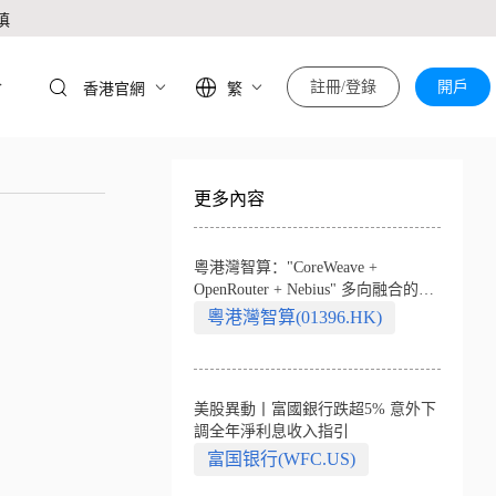
慎
於
註冊/登錄
開戶
香港官網
繁
更多內容
粵港灣智算："CoreWeave +
OpenRouter + Nebius" 多向融合的中
國智算新範式
粵港灣智算(01396.HK)
美股異動丨富國銀行跌超5% 意外下
調全年淨利息收入指引
富国银行(WFC.US)