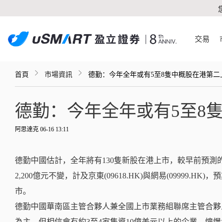
交易
首頁
市場資訊
德勤：今年全年或有5至8隻中概股在港第二
德勤：今年全年或有5至8
阿思達克 06-16 13:11
德勤中國估計，全年將有130隻新股在港上市，較早前預測的1
2,200億元不變，計及京東(09618.HK)與網易(09999.
市。
德勤中國華南區主管合夥人兼全國上市業務組聯席主管合夥
為主，但相信會有約3至4家集資10億美元以上的企業，憧憬