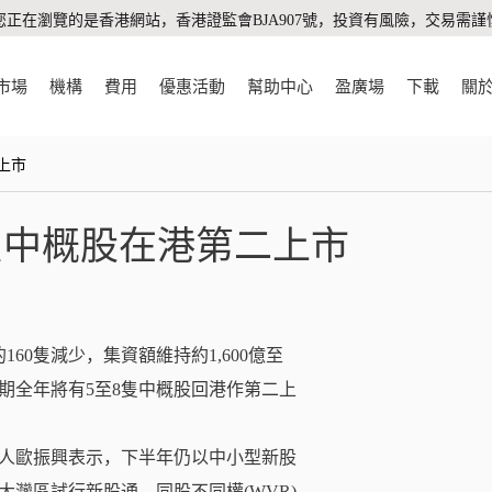
您正在瀏覽的是香港網站，香港證監會BJA907號，投資有風險，交易需謹
市場
機構
費用
優惠活動
幫助中心
盈廣場
下載
關
上市
隻中概股在港第二上市
60隻減少，集資額維持約1,600億至
HK)，預期全年將有5至8隻中概股回港作第二上
人歐振興表示，下半年仍以中小型新股
大灣區試行新股通、同股不同權(WVR)