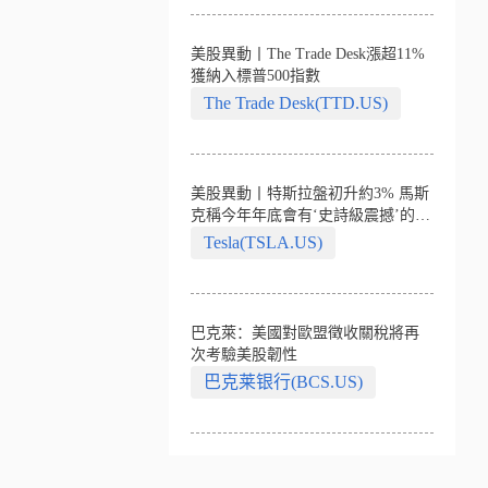
美股異動丨The Trade Desk漲超11%
獲納入標普500指數
The Trade Desk(TTD.US)
美股異動丨特斯拉盤初升約3% 馬斯
克稱今年年底會有‘史詩級震撼’的演
示
Tesla(TSLA.US)
巴克萊：美國對歐盟徵收關稅將再
次考驗美股韌性
巴克莱银行(BCS.US)