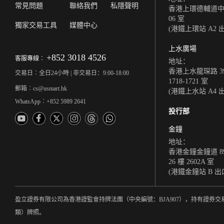
常見問題
聯絡我們
私隱聲明
香港上環德輔道中 308
06 室
獨家交易工具
媒體中心
(港鐵上環站 A2 
上水廣場
+852 3018 4526
客服專線︰
地址：
香港上水龍琛路 39
交易日︰全日24小時 | 非交易日：9:00-18:00
1718-1721 室
郵箱︰cs@usmart.hk
(港鐵上水站 A4 
WhatsApp︰+852 5989 2641
投行部
金鐘
地址：
香港金鐘金鐘道 8
26 樓 2602A 室
(港鐵金鐘站 B 出
盈立證券有限公司為香港證監會持牌法團（中央編號：BJA907），持有證券交
類）牌照。