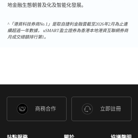
地金融生態朝普及化及智能化發展。
^「港資科技券商No.1」是取自捷利金融雲截至2026年2月為止連
續超過一年數據， uSMART盈立證券為香港本地港資互聯網券商
月成交總額排行第1。
商務合作
立即註冊
站點服務
關於
協議聲明