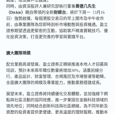
黏度，增加客戶忠誠度。
同時，由資深股評人兼研究部執行董事
黃德几先生
（
Dickie
）
親自帶領的全新
財經台
，將於下周一（3月16
日）強勢啟播，每個港股交易日的早上開市及中午收市
前，由專業團隊為您即時剖析市場動態與投資機遇。盈立
證券期望透過更緊密的互動，協助客戶精進實戰技巧、優
化投資決策，打造更完善的學習與實踐平台。
擴大團隊規模
配合業務高速發展，盈立證券正積極推進本地人才招募與
培訓，預計未來兩年職位數量將增加30%，涵蓋前線分
行、產品設計、財富管理、合規風控及市場營運等範疇，
全面擴大團隊的規模及專業能力，推動業務穩健成長。
展望未來，盈立證券將持續優化交易體驗，並加強線下網
點與社區活動的協同效應，進一步鞏固在金融科技領域的
領先地位；同時結合創新科技與社區網絡，為不同年齡及
資歷的投資者提供更便捷、更具溫度的理財服務，推動本