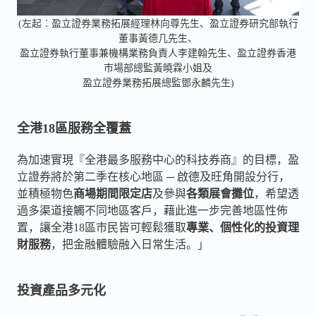
(左起︰盈立證券業務拓展經理林向尊先生、盈立證券研究部執行
董事黃德几先生、
盈立證券執行董事兼機構業務負責人李建翰先生、盈立證券香港
市場部總監黃曉霖小姐及
盈立證券業務拓展總監鄧永麟先生)
全港1
8區服務全覆蓋
為加速實現『全港最多服務中心的科技券商』的目標，盈
立證券將於第二季在核心地區 ─ 啟德及旺角開設分行，
並積極物色
商場期間限定店
及參與
各類展會攤位
，希望透
過多渠道接觸不同地區客戶，藉此進一步完善地區性佈
置，讓全港18區市民皆可輕鬆獲取
專業、個性化的投資理
財服務
，把金融體驗融入日常生活。」
投資產品多元化