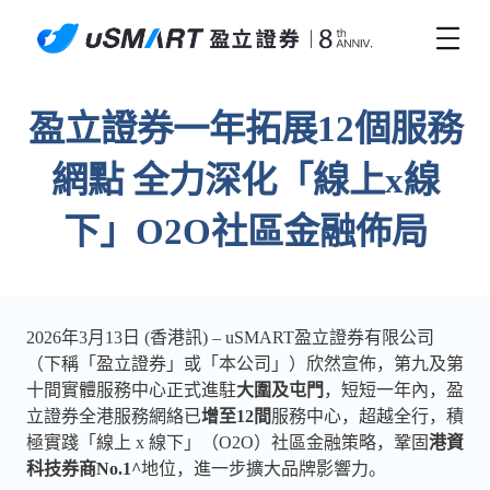
盈立證券一年拓展12個服務
網點 全力深化「線上x線
下」O2O社區金融佈局
2026年3月13日 (香港訊) – uSMART盈立證券有限公司
（下稱「盈立證券」或「本公司」）欣然宣佈，第九及第
十間實體服務中心正式進駐
大圍及屯門
，短短一年內，盈
立證券全港服務網絡已
增至12間
服務中心，超越全行，積
極實踐「線上 x 線下」（O2O）社區金融策略，鞏固
港資
科技券商
No.1^
地位，進一步擴大品牌影響力。