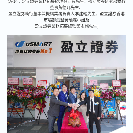
(左起︰盈立證券業務拓展經理林向尊先生、盈立證券研究部執行
董事黃德几先生、
盈立證券執行董事兼機構業務負責人李建翰先生、盈立證券香港
市場部總監黃曉霖小姐及
盈立證券業務拓展總監鄧永麟先生)