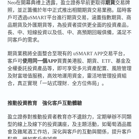
Neo在開幕典禮上透露，盈立證券早前更取得
期貨
交易牌
照，並正籌備於年中正式推出相關期貨交易業務。屆時客
戶可透過uSMART平台進行期貨交易，涵蓋指數期貨、商
品期貨及外匯期貨等，為投資者提供更全面的投資產品，
長、中、短線投資以及低、中、高預期回報俱備，滿足不
同客戶的需求。
期貨業務將全面整合至現有的 uSMART APP交易平台，
客戶可
使用同一個APP
買賣美港股、期貨、ETF、基金及
全權委託投資產品等，即可享受多元資產配置、風險管理
及財富增值服務，高效地運用資金，靈活地管理投資組
合，真正實現「一站式理財．全方位佈局」。
推動投資教育 強化客戶互動體驗
盈立證券對推動投資者教育亦不遺餘力，定期舉辦不同類
型的線上及線下的投資講座，及主題活動，如葡萄酒品鑑
會及雞尾酒工作坊，深化與客戶的互動與關係，提升客戶