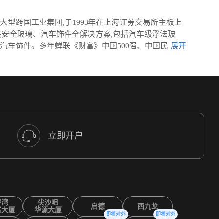
型跨国工业集团,于1993年在上海证券交易所主板上
提供安全玻璃、汽车饰件全解决方案,包括汽车级浮法玻
汽车饰件。多年蝉联《财富》中国500强、中国民
立即开户
锣湾
尖沙咀
启德
西九龙
富大厦
华源大厦
即将对外
即将对外