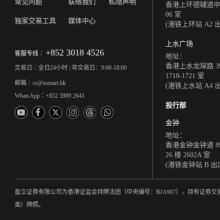
常见问题
联络我们
私隐声明
香港上环德辅道中 308
06 室
独家交易工具
媒体中心
(港铁上环站 A2 
上水广场
+852 3018 4526
客服专线︰
地址：
香港上水龙琛路 39
交易日︰全日24小时 | 非交易日：9:00-18:00
1718-1721 室
邮箱︰cs@usmart.hk
(港铁上水站 A4 
WhatsApp︰+852 5989 2641
投行部
金钟
地址：
香港金钟金钟道 8
26 楼 2602A 室
(港铁金钟站 B 出
盈立证券有限公司为香港证监会持牌法团（中央编号：BJA907），持有证
类）牌照。