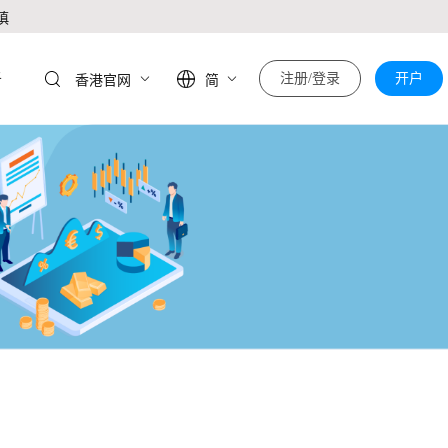
慎
于
注册/登录
开户
香港官网
简