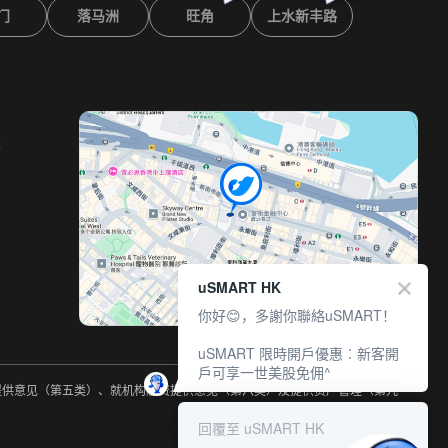
门
落马洲
旺角
上水新丰路
室
uSMART HK
你好😊，多謝你聯絡uSMART！
uSMART 限時開戶優惠︰新客開
戶可享一世美股免佣^
约提供意见（第五类）、就机构融资提供意见（第六类）及提供资产管理（第九
回覆至 uSMART HK