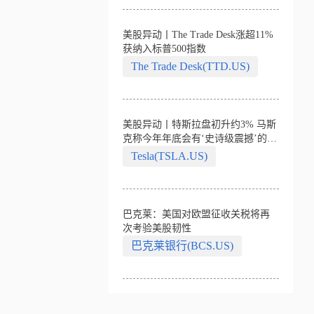
美股异动丨The Trade Desk涨超11%
获纳入标普500指数
The Trade Desk(TTD.US)
美股异动丨特斯拉盘初升约3% 马斯
克称今年年底会有‘史诗级震撼’的演
示
Tesla(TSLA.US)
巴克莱：美国对欧盟征收关税将再
次考验美股韧性
巴克莱银行(BCS.US)