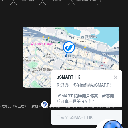
室
uSMART HK
你好😊，多謝你聯絡uSMART！
uSMART 限時開戶優惠︰新客開
戶可享一世美股免佣^
约提供意见（第五类）、就机构融资提供意见（第六类）及提供资产管理（第九
回覆至 uSMART HK