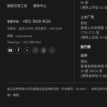
06 室
独家交易工具
媒体中心
(港铁上环站 A2 
上水广场
+852 3018 4526
客服专线︰
地址：
香港上水龙琛路 39
交易日︰全日24小时 | 非交易日：9:00-18:00
1718-1721 室
邮箱︰cs@usmart.hk
(港铁上水站 A4 
WhatsApp︰+852 5989 2641
投行部
金钟
地址：
香港金钟金钟道 8
26 楼 2602A 室
(港铁金钟站 B 出
盈立证券有限公司为香港证监会持牌法团（中央编号：BJA907），持有证
类）牌照。