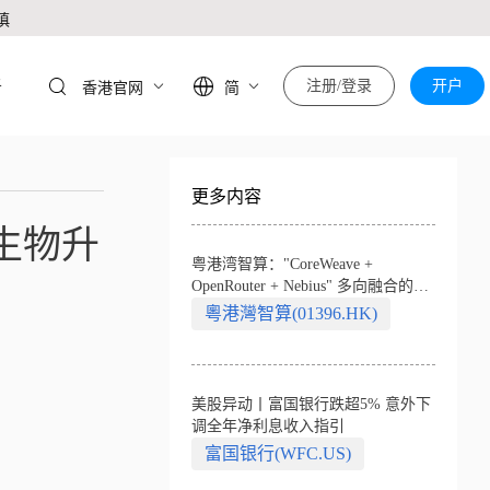
慎
于
注册/登录
开户
香港官网
简
更多内容
生物升
粤港湾智算："CoreWeave +
OpenRouter + Nebius" 多向融合的中
国智算新范式
粵港灣智算(01396.HK)
美股异动丨富国银行跌超5% 意外下
调全年净利息收入指引
富国银行(WFC.US)