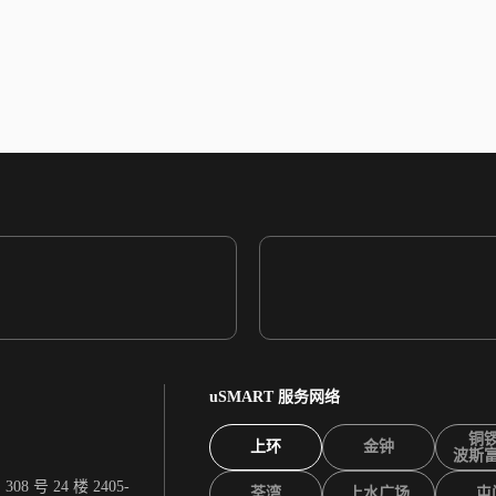
uSMART 服务网络
铜
上环
金钟
波斯
 号 24 楼 2405-
荃湾
上水广场
屯