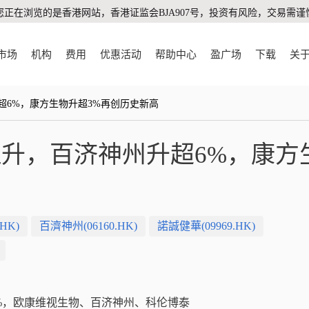
您正在浏览的是香港网站，香港证监会BJA907号，投资有风险，交易需谨
市场
机构
费用
优惠活动
帮助中心
盈广场
下载
关
超6%，康方生物升超3%再创历史新高
升，百济神州升超6%，康方
HK)
百濟神州(06160.HK)
諾誠健華(09969.HK)
%，欧康维视生物、百济神州、科伦博泰