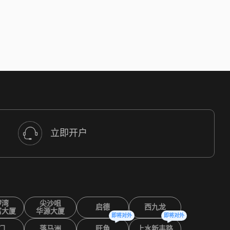
立即开户
锣湾
尖沙咀
启德
西九龙
富大厦
华源大厦
即将对外
即将对外
门
落马洲
旺角
上水新丰路