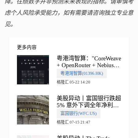
降。往绩数字并非预测未来表现的指标。请审慎考
虑个人风险承受能力，如有需要请咨询独立专业意
见。
更多内容
粤港湾智算："CoreWeave
+ OpenRouter + Nebius"
多向融合的中国智算新范
粵港灣智算(01396.HK)
式
格隆汇 05-22 14:20
美股异动丨富国银行跌超
5% 意外下调全年净利息
收入指引
富国银行(WFC.US)
格隆汇 07-15 21:47