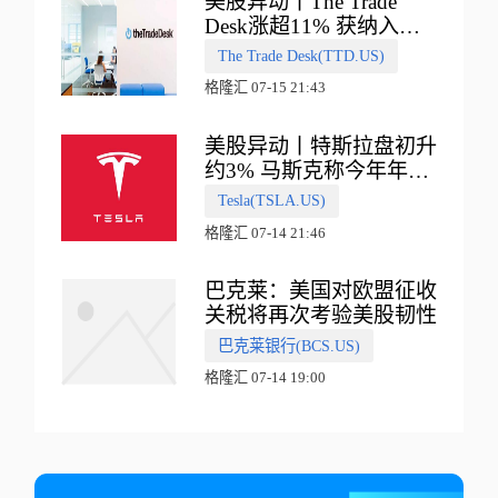
美股异动丨The Trade
Desk涨超11% 获纳入标
普500指数
The Trade Desk(TTD.US)
格隆汇 07-15 21:43
美股异动丨特斯拉盘初升
约3% 马斯克称今年年底
会有‘史诗级震撼’的演示
Tesla(TSLA.US)
格隆汇 07-14 21:46
巴克莱：美国对欧盟征收
关税将再次考验美股韧性
巴克莱银行(BCS.US)
格隆汇 07-14 19:00