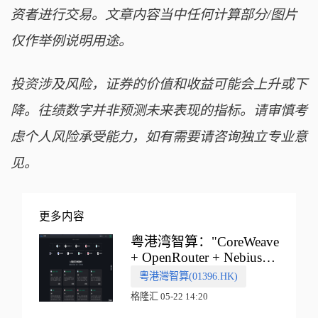
资者进行交易。文章内容当中任何计算部分/图片
仅作举例说明用途。
投资涉及风险，证券的价值和收益可能会上升或下
降。往绩数字并非预测未来表现的指标。请审慎考
虑个人风险承受能力，如有需要请咨询独立专业意
见。
更多内容
粤港湾智算："CoreWeave
+ OpenRouter + Nebius"
多向融合的中国智算新范
粵港灣智算(01396.HK)
式
格隆汇 05-22 14:20