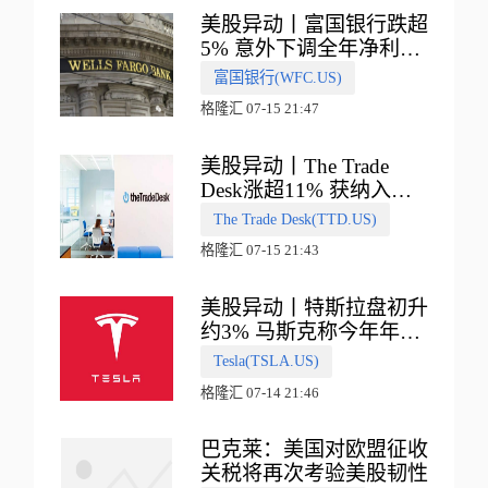
美股异动丨富国银行跌超
5% 意外下调全年净利息
收入指引
富国银行(WFC.US)
格隆汇 07-15 21:47
美股异动丨The Trade
Desk涨超11% 获纳入标
普500指数
The Trade Desk(TTD.US)
格隆汇 07-15 21:43
美股异动丨特斯拉盘初升
约3% 马斯克称今年年底
会有‘史诗级震撼’的演示
Tesla(TSLA.US)
格隆汇 07-14 21:46
巴克莱：美国对欧盟征收
关税将再次考验美股韧性