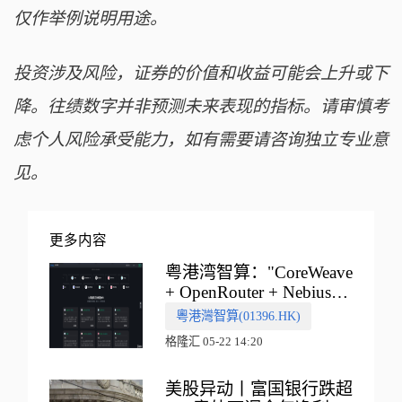
仅作举例说明用途。
投资涉及风险，证券的价值和收益可能会上升或下
降。往绩数字并非预测未来表现的指标。请审慎考
虑个人风险承受能力，如有需要请咨询独立专业意
见。
更多内容
粤港湾智算："CoreWeave
+ OpenRouter + Nebius"
多向融合的中国智算新范
粵港灣智算(01396.HK)
式
格隆汇 05-22 14:20
美股异动丨富国银行跌超