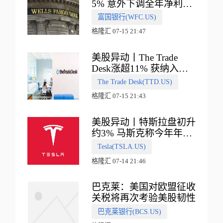
5% 意外下调全年净利息
收入指引
富国银行(WFC.US)
格隆汇 07-15 21:47
美股异动丨The Trade
Desk涨超11% 获纳入标
普500指数
The Trade Desk(TTD.US)
格隆汇 07-15 21:43
美股异动丨特斯拉盘初升
约3% 马斯克称今年年底
会有‘史诗级震撼’的演示
Tesla(TSLA.US)
格隆汇 07-14 21:46
巴克莱：美国对欧盟征收
关税将再次考验美股韧性
巴克莱银行(BCS.US)