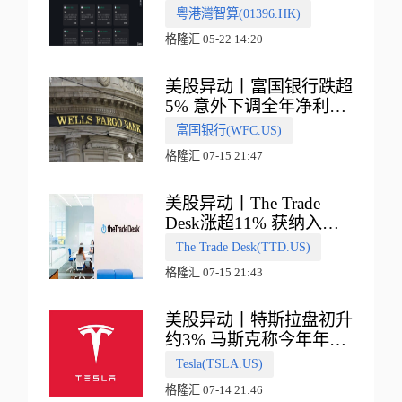
多向融合的中国智算新范
粵港灣智算(01396.HK)
式
格隆汇 05-22 14:20
美股异动丨富国银行跌超
5% 意外下调全年净利息
收入指引
富国银行(WFC.US)
格隆汇 07-15 21:47
美股异动丨The Trade
Desk涨超11% 获纳入标
普500指数
The Trade Desk(TTD.US)
格隆汇 07-15 21:43
美股异动丨特斯拉盘初升
约3% 马斯克称今年年底
会有‘史诗级震撼’的演示
Tesla(TSLA.US)
格隆汇 07-14 21:46