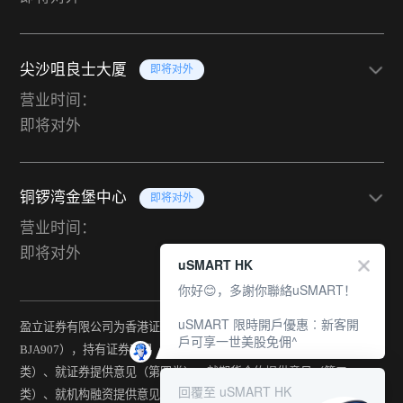
尖沙咀良士大厦
即将对外
营业时间：
即将对外
铜锣湾金堡中心
即将对外
营业时间：
即将对外
uSMART HK
你好😊，多謝你聯絡uSMART！
uSMART 限時開戶優惠︰新客開
盈立证券有限公司为香港证监会持牌法团（中央编号：
戶可享一世美股免佣^
BJA907），持有证券交易（第一类）、期货合约交易（第二
类）、就证券提供意见（第四类）、就期货合约提供意见（第五
回覆至 uSMART HK
类）、就机构融资提供意见（第六类）及提供资产管理（第九类）