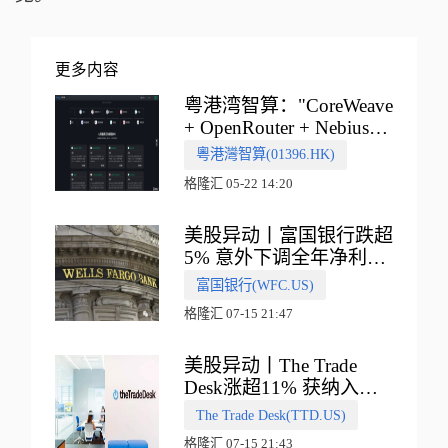
更多内容
粤港湾智算："CoreWeave
+ OpenRouter + Nebius"
多向融合的中国智算新范
粵港灣智算(01396.HK)
式
格隆汇 05-22 14:20
美股异动丨富国银行跌超
5% 意外下调全年净利息
收入指引
富国银行(WFC.US)
格隆汇 07-15 21:47
美股异动丨The Trade
Desk涨超11% 获纳入标
普500指数
The Trade Desk(TTD.US)
格隆汇 07-15 21:43