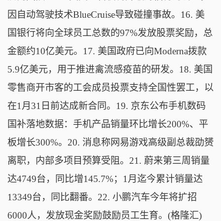
因自动驾驶技术BlueCruise导致碰撞事故。16. 美
国银行将向全球员工总数的97%发放股票奖励，总
金额约10亿美元。17. 美国政府已向Moderna拨款
5.9亿美元，用于推进禽流感疫苗的研发。18. 美国
零售商开市客的工会成员投票支持全国性罢工，以
在1月31日前达成新合同。19. 京东公布手机数码
国补落地数据：手机产品销量环比增长200%、平
板增长300%。20. 消息称网易游戏高级副总裁劭赟
离职，内部多项目预算受阻。21. 蔚来第三周销量
达4749台，同比增145.7%；1月迄今累计销量达
13349台，同比翻番。22. 小鹏汽车今年将扩招
6000人，发放现金奖励鼓励员工生育。(格隆汇)