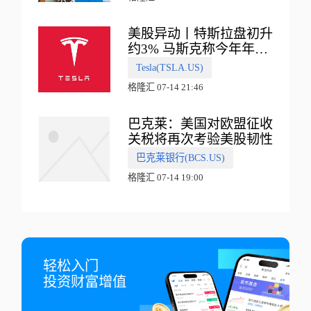
美股异动丨特斯拉盘初升
约3% 马斯克称今年年底
会有‘史诗级震撼’的演示
Tesla(TSLA.US)
格隆汇 07-14 21:46
巴克莱：美国对欧盟征收
关税将再次考验美股韧性
巴克莱银行(BCS.US)
格隆汇 07-14 19:00
轻松入门

投资财富增值