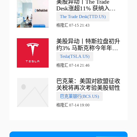
美股异动丨The Trade
Desk涨超11% 获纳入标
普500指数
The Trade Desk(TTD.US)
格隆汇 07-15 21:43
美股异动丨特斯拉盘初升
约3% 马斯克称今年年底
会有‘史诗级震撼’的演示
Tesla(TSLA.US)
格隆汇 07-14 21:46
巴克莱：美国对欧盟征收
关税将再次考验美股韧性
巴克莱银行(BCS.US)
格隆汇 07-14 19:00