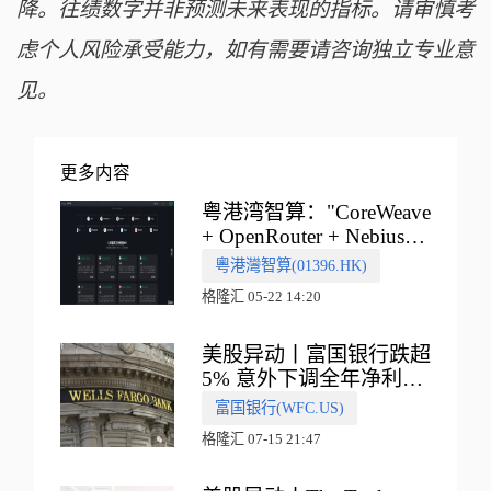
降。往绩数字并非预测未来表现的指标。请审慎考
虑个人风险承受能力，如有需要请咨询独立专业意
见。
更多内容
粤港湾智算："CoreWeave
+ OpenRouter + Nebius"
多向融合的中国智算新范
粵港灣智算(01396.HK)
式
格隆汇 05-22 14:20
美股异动丨富国银行跌超
5% 意外下调全年净利息
收入指引
富国银行(WFC.US)
格隆汇 07-15 21:47