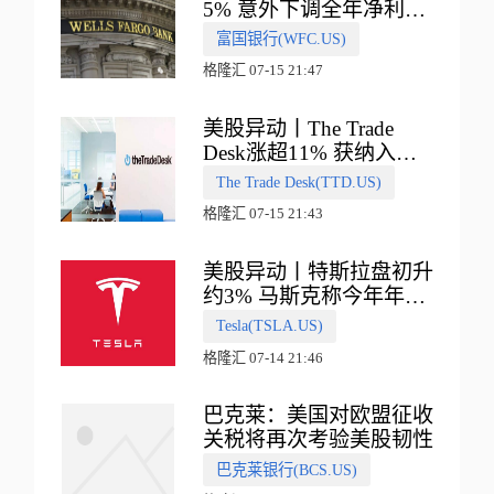
5% 意外下调全年净利息
收入指引
富国银行(WFC.US)
格隆汇 07-15 21:47
美股异动丨The Trade
Desk涨超11% 获纳入标
普500指数
The Trade Desk(TTD.US)
格隆汇 07-15 21:43
美股异动丨特斯拉盘初升
约3% 马斯克称今年年底
会有‘史诗级震撼’的演示
Tesla(TSLA.US)
格隆汇 07-14 21:46
巴克莱：美国对欧盟征收
关税将再次考验美股韧性
巴克莱银行(BCS.US)