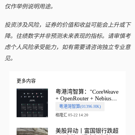
仅作举例说明用途。
投资涉及风险，证券的价值和收益可能会上升或下
降。往绩数字并非预测未来表现的指标。请审慎考
虑个人风险承受能力，如有需要请咨询独立专业意
见。
更多内容
粤港湾智算："CoreWeave
+ OpenRouter + Nebius"
多向融合的中国智算新范
粵港灣智算(01396.HK)
式
格隆汇 05-22 14:20
美股异动丨富国银行跌超