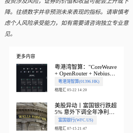
投资涉及风险，证券的价值和收益可能会上升或下
降。往绩数字并非预测未来表现的指标。请审慎考
虑个人风险承受能力，如有需要请咨询独立专业意
见。
更多内容
粤港湾智算："CoreWeave
+ OpenRouter + Nebius"
多向融合的中国智算新范
粵港灣智算(01396.HK)
式
格隆汇 05-22 14:20
美股异动丨富国银行跌超
5% 意外下调全年净利息
收入指引
富国银行(WFC.US)
格隆汇 07-15 21:47