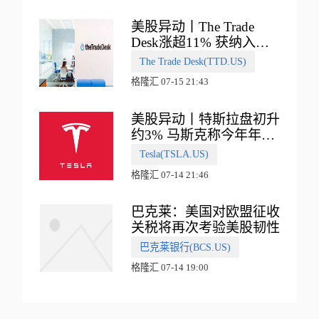
美股异动丨The Trade
Desk涨超11% 获纳入标
普500指数
The Trade Desk(TTD.US)
格隆汇 07-15 21:43
美股异动丨特斯拉盘初升
约3% 马斯克称今年年底
会有‘史诗级震撼’的演示
Tesla(TSLA.US)
格隆汇 07-14 21:46
巴克莱：美国对欧盟征收
关税将再次考验美股韧性
巴克莱银行(BCS.US)
格隆汇 07-14 19:00