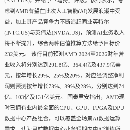
(AMD.US)，并给予「增持」评级。该行表示，考
虑到AMD有望在此次人工智能(AI)发展浪潮中受
益，加上其产品竞争力不断追赶同业英特尔
(INTC.US)与英伟达(NVDA.US)，预测AI业务收入
将不断提升，综合两种估值推算方法给予目标价
232美元。 该行目前预测AMD 2024至2026财年营
业收入将分别达到291.8亿、364.4亿及437.9亿美
元，按年增长29%、25%及20%，对应经调整净利
润则预测按年增长73%、39%及28%，分别达到74
亿、103亿及131亿美元。 国泰君安指出，AMD现
时已拥有业内最全面的CPU、GPU、FPGA及DPU
数据中心产品组合，可以覆盖全场景AI数据运算
需求，认为目前数据中心业务短期内由AI训练所