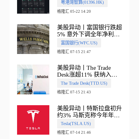
多向融合的中国智算新范
粵港灣智算(01396.HK)
式
格隆汇 05-22 14:20
美股异动丨富国银行跌超
5% 意外下调全年净利息
收入指引
富国银行(WFC.US)
格隆汇 07-15 21:47
美股异动丨The Trade
Desk涨超11% 获纳入标
普500指数
The Trade Desk(TTD.US)
格隆汇 07-15 21:43
美股异动丨特斯拉盘初升
约3% 马斯克称今年年底
会有‘史诗级震撼’的演示
Tesla(TSLA.US)
格隆汇 07-14 21:46