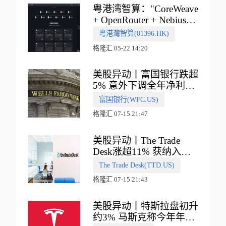
粤港湾智算："CoreWeave
+ OpenRouter + Nebius"
多向融合的中国智算新范
粵港灣智算(01396.HK)
式
格隆汇 05-22 14:20
美股异动丨富国银行跌超
5% 意外下调全年净利息
收入指引
富国银行(WFC.US)
格隆汇 07-15 21:47
美股异动丨The Trade
Desk涨超11% 获纳入标
普500指数
The Trade Desk(TTD.US)
格隆汇 07-15 21:43
美股异动丨特斯拉盘初升
约3% 马斯克称今年年底