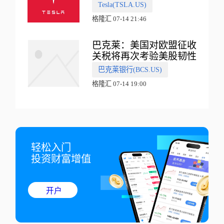
会有‘史诗级震撼’的演示
Tesla(TSLA.US)
格隆汇 07-14 21:46
巴克莱：美国对欧盟征收
关税将再次考验美股韧性
巴克莱银行(BCS.US)
格隆汇 07-14 19:00
轻松入门

投资财富增值
开户