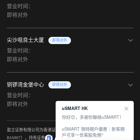
营业时间：
即将对外
尖沙咀良士大厦
即将对外
营业时间：
即将对外
铜锣湾金堡中心
即将对外
营业时间：
即将对外
uSMART HK
你好😊，多謝你聯絡uSMART！
uSMART 限時開戶優惠︰新客開
盈立证券有限公司为香港证监会持牌法团（中央编号：
戶可享一世美股免佣^
BJA907），持有证券交易（第一类）、期货合约交易（第二