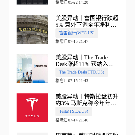
格隆汇 05-22 14:20
美股异动丨富国银行跌超
5% 意外下调全年净利息
收入指引
富国银行(WFC.US)
格隆汇 07-15 21:47
美股异动丨The Trade
Desk涨超11% 获纳入标
普500指数
The Trade Desk(TTD.US)
格隆汇 07-15 21:43
美股异动丨特斯拉盘初升
约3% 马斯克称今年年底
会有‘史诗级震撼’的演示
Tesla(TSLA.US)
格隆汇 07-14 21:46