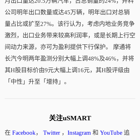
月出口量达20.5万辆汽车，占总销量的24%，并料
公司明年出口数量或达45万辆，明年出口对总销
量占比或扩至27%。该行认为，考虑内地业务竞争
激烈，出口业务带来较高利润率，或是长期上行空
间动力来源，亦可为盈利提供下行保护。 摩通将
长汽今明两年盈测分别大幅上调48%及46%，并将
其H股目标价由9元大幅上调16元，其H股评级由
「中性」升至「增持」。
关注uSMART
在
Facebook
，
Twitter
，
Instagram
和
YouTube
追