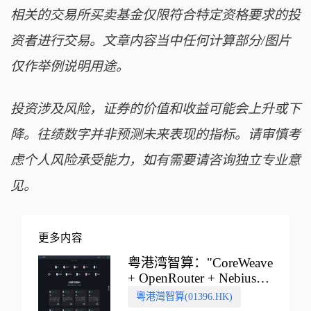
相关的交易所买卖基金仅限符合特定资格要求的投
资者进行交易。文章内容当中任何计算部分/图片
仅作举例说明用途。
投资涉及风险，证券的价值和收益可能会上升或下
降。往绩数字并非预测未来表现的指标。请审慎考
虑个人风险承受能力，如有需要请咨询独立专业意
见。
更多内容
粤港湾智算："CoreWeave
+ OpenRouter + Nebius"
多向融合的中国智算新范
粵港灣智算(01396.HK)
式