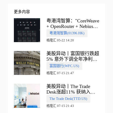
更多内容
粤港湾智算："CoreWeave
+ OpenRouter + Nebius"
多向融合的中国智算新范
粵港灣智算(01396.HK)
式
格隆汇 05-22 14:20
美股异动丨富国银行跌超
5% 意外下调全年净利息
收入指引
富国银行(WFC.US)
格隆汇 07-15 21:47
美股异动丨The Trade
Desk涨超11% 获纳入标
普500指数
The Trade Desk(TTD.US)
格隆汇 07-15 21:43