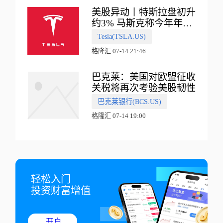
美股异动丨特斯拉盘初升
约3% 马斯克称今年年底
会有‘史诗级震撼’的演示
Tesla(TSLA.US)
格隆汇 07-14 21:46
巴克莱：美国对欧盟征收
关税将再次考验美股韧性
巴克莱银行(BCS.US)
格隆汇 07-14 19:00
轻松入门

投资财富增值
开户