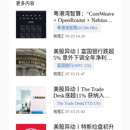
更多内容
粤港湾智算："CoreWeave
+ OpenRouter + Nebius"
多向融合的中国智算新范
粵港灣智算(01396.HK)
式
格隆汇 05-22 14:20
美股异动丨富国银行跌超
5% 意外下调全年净利息
收入指引
富国银行(WFC.US)
格隆汇 07-15 21:47
美股异动丨The Trade
Desk涨超11% 获纳入标
普500指数
The Trade Desk(TTD.US)
格隆汇 07-15 21:43
美股异动丨特斯拉盘初升