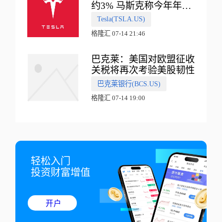
约3% 马斯克称今年年底
会有‘史诗级震撼’的演示
Tesla(TSLA.US)
格隆汇 07-14 21:46
巴克莱：美国对欧盟征收
关税将再次考验美股韧性
巴克莱银行(BCS.US)
格隆汇 07-14 19:00
轻松入门

投资财富增值
开户