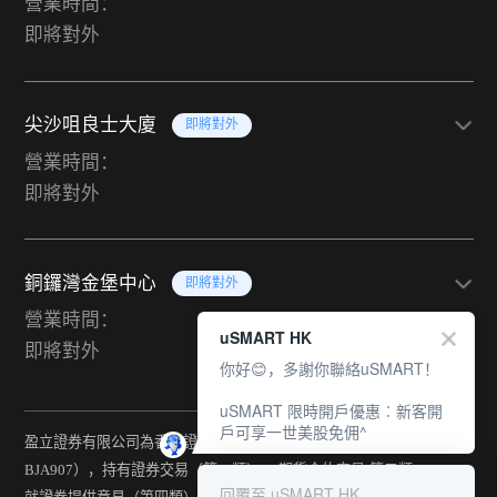
營業時間：
即將對外
尖沙咀良士大廈
即將對外
營業時間：
即將對外
銅鑼灣金堡中心
即將對外
營業時間：
uSMART HK
即將對外
你好😊，多謝你聯絡uSMART！
uSMART 限時開戶優惠︰新客開
戶可享一世美股免佣^
盈立證券有限公司為香港證監會持牌法團（中央編號：
BJA907），持有證券交易（第一類） 、期貨合約交易(第二類) 、
回覆至 uSMART HK