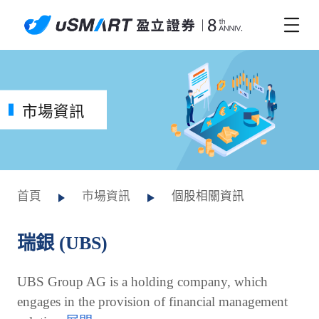
市場資訊
首頁
市場資訊
個股相關資訊
瑞銀 (UBS)
UBS Group AG is a holding company, which
engages in the provision of financial management