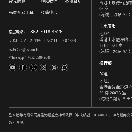
常見問題
聯絡我們
私隱聲明
香港上環德輔道中 308
06 室
獨家交易工具
媒體中心
(港鐵上環站 A2 
上水廣場
+852 3018 4526
客服專線︰
地址：
香港上水龍琛路 39
交易日︰全日24小時 | 非交易日：9:00-18:00
1718-1721 室
郵箱︰cs@usmart.hk
(港鐵上水站 A4 
WhatsApp︰+852 5989 2641
投行部
金鐘
地址：
香港金鐘金鐘道 8
26 樓 2602A 室
(港鐵金鐘站 B 出
盈立證券有限公司為香港證監會持牌法團（中央編號：BJA907），持有證券交
類）牌照。