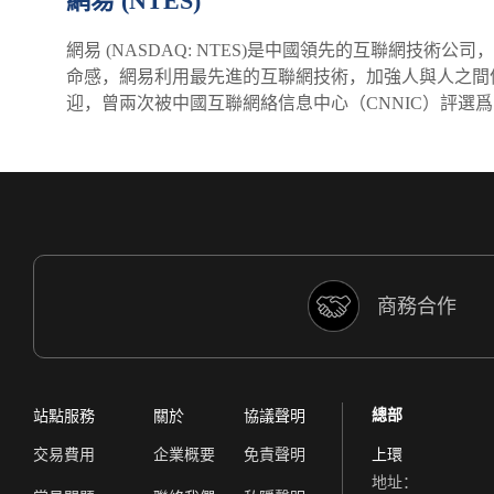
網易 (NTES)
網易 (NASDAQ: NTES)是中國領先的互聯網
命感，網易利用最先進的互聯網技術，加強人與人之間信
迎，曾兩次被中國互聯網絡信息中心（CNNIC）評選
商務合作
總部
站點服務
關於
協議聲明
交易費用
企業概要
免責聲明
上環
地址：