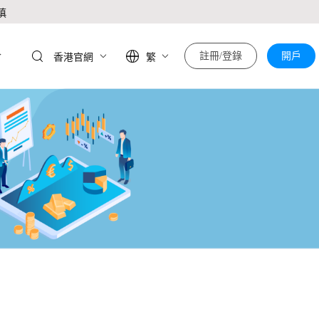
慎
於
註冊/登錄
開戶
香港官網
繁