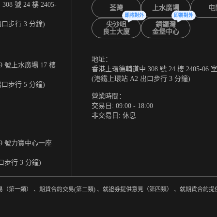
 號 24 樓 2405-
荃灣
上水廣場
屯
即將對外
即將對外
出口步行 3 分鐘)
尖沙咀
銅鑼灣
良士大廈
金堡中心
地址：
 號上水廣場 17 樓
香港上環德輔道中 308 號 24 樓 2405-06 
(港鐵上環站 A2 出口步行 3 分鐘)
出口步行 5 分鐘)
營業時間：
交易日: 09:00 - 18:00
非交易日: 休息
9 號力寶中心一座
口步行 3 分鐘)
易（第一類） 、期貨合約交易(第二類) 、就證券提供意見（第四類） 、就期貨合約