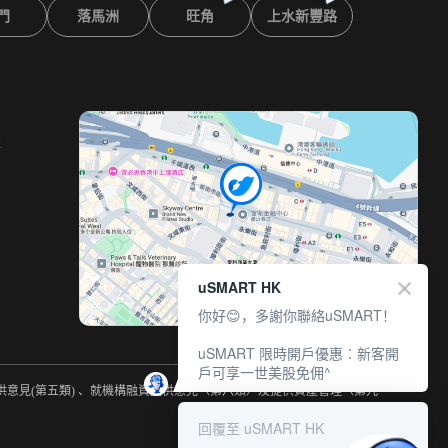
門
落馬洲
旺角
上水新豐路
室
uSMART HK
你好😊，多謝你聯絡uSMART！
uSMART 限時開戶優惠︰新客開
戶可享一世美股免佣^
提供意見(第五類) 、就機構融資提供意見（第六類）及提供資產管理（第九
回覆至 uSMART HK