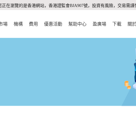
您正在瀏覽的是香港網站，香港證監會BJA907號，投資有風險，交易需謹
市場
機構
費用
優惠活動
幫助中心
盈廣場
下載
關