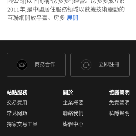
限公司(以下簡稱“房多多”)運營。房多多成立於
2011年,是中國居住服務領域以數據技術驅動的
互聯網開放平臺。房多
商務合作
立即註冊
站點服務
關於
協議聲明
交易費用
企業概要
免責聲明
常見問題
聯絡我們
私隱聲明
獨家交易工具
媒體中心