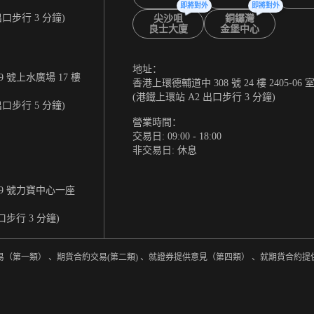
即將對外
即將對外
出口步行 3 分鐘)
尖沙咀
銅鑼灣
良士大廈
金堡中心
地址：
 號上水廣場 17 樓
香港上環德輔道中 308 號 24 樓 2405-06 
(港鐵上環站 A2 出口步行 3 分鐘)
出口步行 5 分鐘)
營業時間：
交易日: 09:00 - 18:00
非交易日: 休息
9 號力寶中心一座
口步行 3 分鐘)
易（第一類） 、期貨合約交易(第二類) 、就證券提供意見（第四類） 、就期貨合約