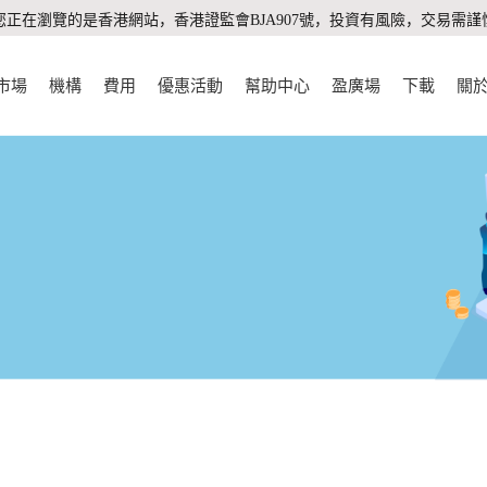
您正在瀏覽的是香港網站，香港證監會BJA907號，投資有風險，交易需謹
市場
機構
費用
優惠活動
幫助中心
盈廣場
下載
關