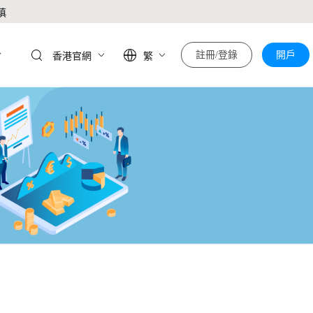
慎
於
註冊/登錄
開戶
香港官網
繁