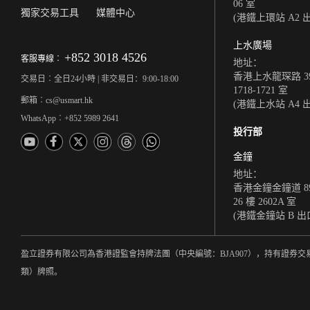
06 室
獨家交易工具
媒體中心
(港鐵上環站 A2 
上水廣場
+852 3018 4526
客服專線︰
地址：
香港上水龍琛路 39
交易日︰全日24小時 | 非交易日：9:00-18:00
1718-1721 室
郵箱︰cs@usmart.hk
(港鐵上水站 A4 
WhatsApp︰+852 5989 2641
投行部
金鐘
地址：
香港金鐘金鐘道 8
26 樓 2602A 室
(港鐵金鐘站 B 出
盈立證券有限公司為香港證監會持牌法團（中央編號：BJA907），持有證券交
類）牌照。