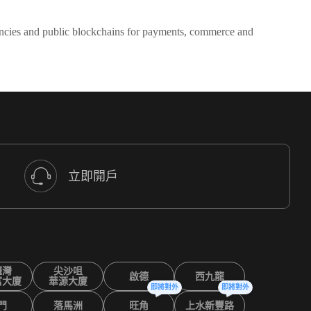
urrencies and public blockchains for payments, commerce and
立即開戶
鑼灣
尖沙咀
啟德
西九龍
富大廈
華源大廈
即將對外
即將對外
門
落馬洲
旺角
上水新豐路