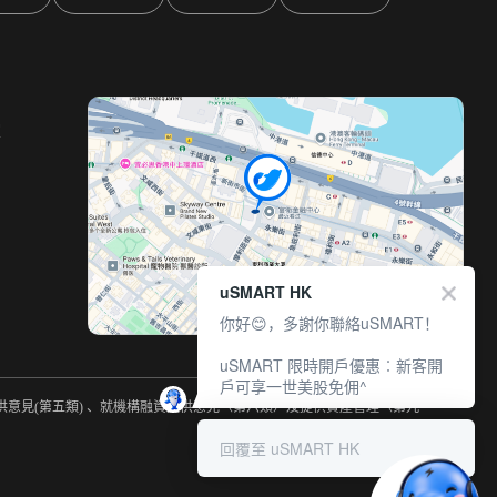
室
uSMART HK
你好😊，多謝你聯絡uSMART！
uSMART 限時開戶優惠︰新客開
戶可享一世美股免佣^
提供意見(第五類) 、就機構融資提供意見（第六類）及提供資產管理（第九
回覆至 uSMART HK