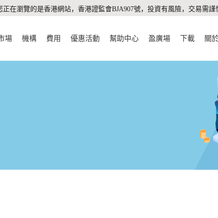
您正在瀏覽的是香港網站，香港證監會BJA907號，投資有風險，交易需謹
市場
機構
費用
優惠活動
幫助中心
盈廣場
下載
關