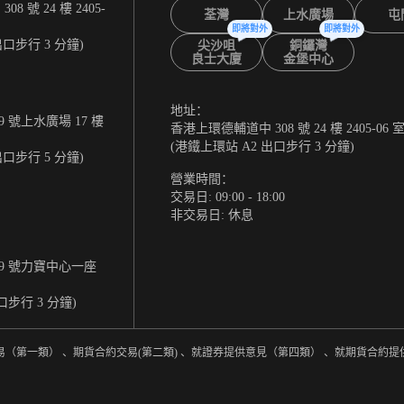
 號 24 樓 2405-
荃灣
上水廣場
屯
即將對外
即將對外
出口步行 3 分鐘)
尖沙咀
銅鑼灣
良士大廈
金堡中心
地址：
 號上水廣場 17 樓
香港上環德輔道中 308 號 24 樓 2405-06 
(港鐵上環站 A2 出口步行 3 分鐘)
出口步行 5 分鐘)
營業時間：
交易日: 09:00 - 18:00
非交易日: 休息
9 號力寶中心一座
口步行 3 分鐘)
易（第一類） 、期貨合約交易(第二類) 、就證券提供意見（第四類） 、就期貨合約