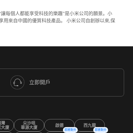
 “讓每個人都能享受科技的樂趣”是小米公司的願景。小
享用來自中國的優質科技產品。 小米公司自創辦以來,保
立即開戶
鑼灣
尖沙咀
啟德
西九龍
富大廈
華源大廈
即將對外
即將對外