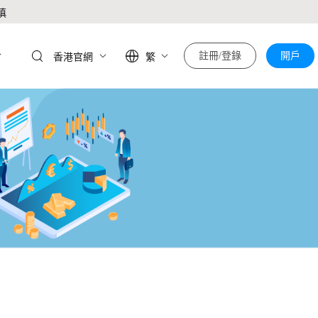
慎
於
註冊/登錄
開戶
香港官網
繁