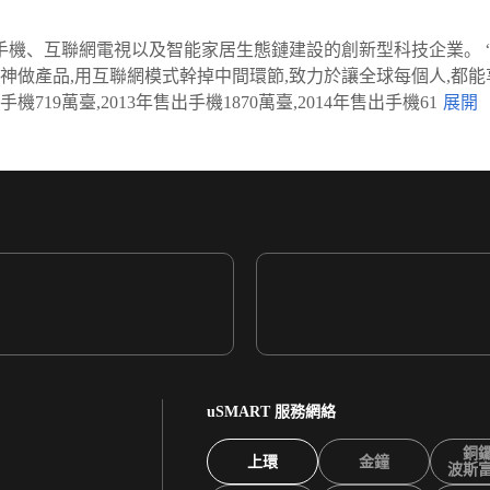
智能手機、互聯網電視以及智能家居生態鏈建設的創新型科技企業。
神做產品,用互聯網模式幹掉中間環節,致力於讓全球每個人,都能
19萬臺,2013年售出手機1870萬臺,2014年售出手機61
uSMART 服務網絡
銅
上環
金鐘
波斯