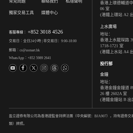
常見問題
聯絡我們
私隱聲明
香港上環德輔道中 308
06 室
獨家交易工具
媒體中心
(港鐵上環站 A2 
上水廣場
+852 3018 4526
客服專線︰
地址：
香港上水龍琛路 39
交易日︰全日24小時 | 非交易日：9:00-18:00
1718-1721 室
郵箱︰cs@usmart.hk
(港鐵上水站 A4 
WhatsApp︰+852 5989 2641
投行部
金鐘
地址：
香港金鐘金鐘道 8
26 樓 2602A 室
(港鐵金鐘站 B 出
盈立證券有限公司為香港證監會持牌法團（中央編號：BJA907），持有證券交
類）牌照。