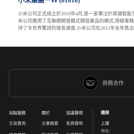
小米集團－Ｗ (01810)
小米公司正式成立於2010年4月,是一家專注於高端
米公司應用了互聯網開發模式開發產品的模式,用極客精
持了令世界驚訝的增長速度,小米公司在2012年全年售出手機7
商務合作
總部
站點服務
關於
協議聲明
交易費用
企業概要
免責聲明
上環
地址：