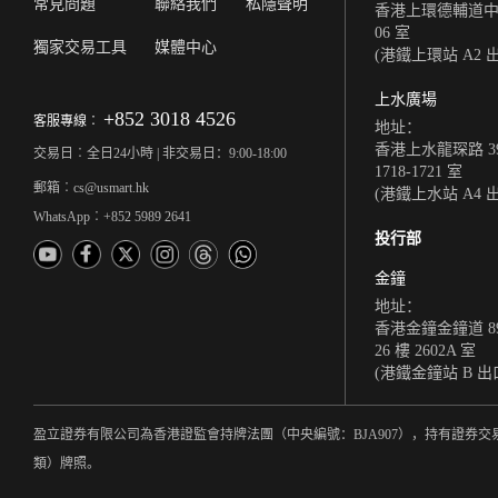
常見問題
聯絡我們
私隱聲明
香港上環德輔道中 308
06 室
獨家交易工具
媒體中心
(港鐵上環站 A2 
上水廣場
+852 3018 4526
客服專線︰
地址：
香港上水龍琛路 39
交易日︰全日24小時 | 非交易日：9:00-18:00
1718-1721 室
郵箱︰cs@usmart.hk
(港鐵上水站 A4 
WhatsApp︰+852 5989 2641
投行部
金鐘
地址：
香港金鐘金鐘道 8
26 樓 2602A 室
(港鐵金鐘站 B 出
盈立證券有限公司為香港證監會持牌法團（中央編號：BJA907），持有證券交
類）牌照。