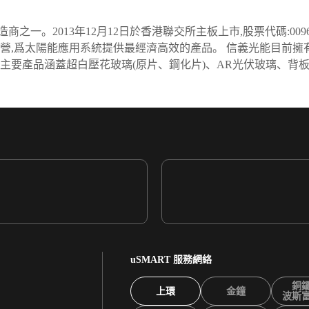
一。2013年12月12日於香港聯交所主板上市,股票代碼:00
營,爲太陽能應用系統提供最經濟高效的產品。 信義光能目前擁
,主要產品涵蓋超白壓花玻璃(原片、鋼化片)、AR光伏玻璃、背板
uSMART 服務網絡
銅
上環
金鐘
波斯