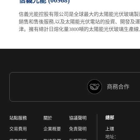
信義光能 (00968)
信義光能控股有限公司是全球最大的太陽能光伏玻璃製造商之
銷售和售後服務,以及太陽能光伏電站的投資、開發及運
津。擁有總計日熔化量3800噸的太陽能光伏玻璃生產線
商務合作
總部
站點服務
關於
協議聲明
交易費用
企業概要
免責聲明
上環
地址：