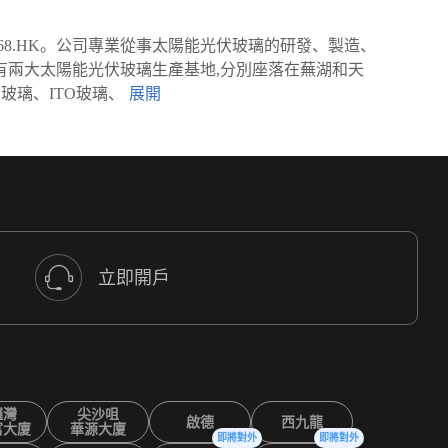
968.HK。公司專業從事太陽能光伏玻璃的研發、製造、
有兩大太陽能光伏玻璃生產基地,分別座落在蕪湖和天
玻璃、ITO玻璃、
立即開戶
鑼灣
尖沙咀
啟德
西九龍
富大廈
華源大廈
即將對外
即將對外