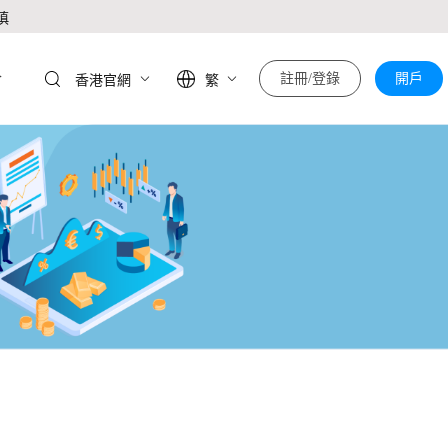
慎
於
註冊/登錄
開戶
香港官網
繁