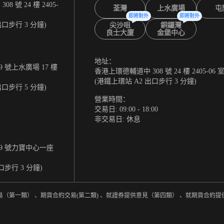
 號 24 樓 2405-
荃灣
上水廣場
屯
即將對外
即將對外
出口步行 3 分鐘)
尖沙咀
銅鑼灣
良士大廈
金堡中心
地址：
 號上水廣場 17 樓
香港上環德輔道中 308 號 24 樓 2405-06 
(港鐵上環站 A2 出口步行 3 分鐘)
出口步行 5 分鐘)
營業時間：
交易日: 09:00 - 18:00
非交易日: 休息
9 號力寶中心一座
口步行 3 分鐘)
易（第一類） 、期貨合約交易(第二類) 、就證券提供意見（第四類） 、就期貨合約