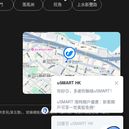
門
落馬洲
旺角
上水新豐路
室
uSMART HK
你好😊，多謝你聯絡uSMART！
uSMART 限時開戶優惠︰新客開
戶可享一世美股免佣^
提供意見(第五類) 、就機構融資提供意見（第六類）及提供資產管理（第九
回覆至 uSMART HK