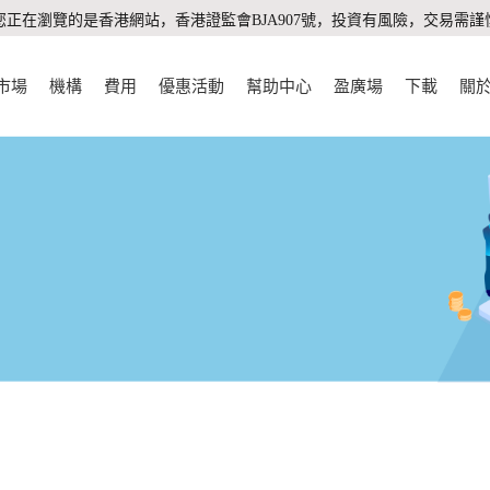
您正在瀏覽的是香港網站，香港證監會BJA907號，投資有風險，交易需謹
市場
機構
費用
優惠活動
幫助中心
盈廣場
下載
關