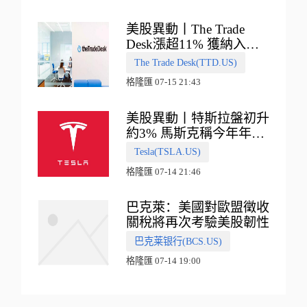
美股異動丨The Trade
Desk漲超11% 獲納入標
普500指數
The Trade Desk(TTD.US)
格隆匯 07-15 21:43
美股異動丨特斯拉盤初升
約3% 馬斯克稱今年年底
會有‘史詩級震撼’的演示
Tesla(TSLA.US)
格隆匯 07-14 21:46
巴克萊：美國對歐盟徵收
關稅將再次考驗美股韌性
巴克莱银行(BCS.US)
格隆匯 07-14 19:00