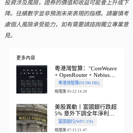
投資涉及風險，證券的價值和收益可能會上升或下
降。往績數字並非預測未來表現的指標。請審慎考
慮個人風險承受能力，如有需要請諮詢獨立專業意
見。
更多內容
粵港灣智算："CoreWeave
+ OpenRouter + Nebius"
多向融合的中國智算新範
粵港灣智算(01396.HK)
式
格隆匯 05-22 14:20
美股異動丨富國銀行跌超
5% 意外下調全年淨利息
收入指引
富国银行(WFC.US)
格隆匯 07-15 21:47