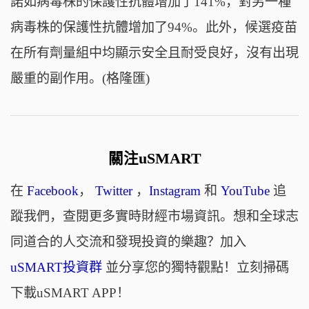
諾如病毒株的保護性抗體增加了141%，對另一種
病毒株的保護性抗體增加了94%。此外，候選疫苗
在所有劑量組中均顯示安全且耐受良好，沒有出現
嚴重的副作用。(格隆匯)
關注uSMART
在
Facebook
，
Twitter
，
Instagram
和
YouTube
追
蹤我們，查閱更多實時財經市場資訊。想和全球志
同道合的人交流和發現投資的樂趣？加入
uSMART投資群
並分享您的獨特觀點！立刻掃碼
下載uSMART APP！