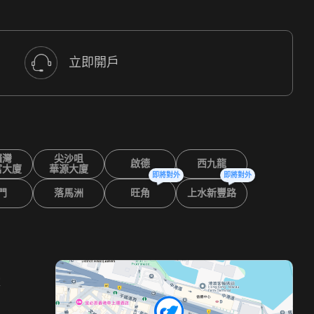
立即開戶
鑼灣
尖沙咀
啟德
西九龍
富大廈
華源大廈
即將對外
即將對外
門
落馬洲
旺角
上水新豐路
室