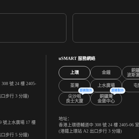
uSMART 服務網絡
銅
上環
金鐘
波斯
 號 24 樓 2405-
荃灣
上水廣場
屯
即將對外
即將對外
出口步行 3 分鐘)
尖沙咀
銅鑼灣
良士大廈
金堡中心
地址：
 號上水廣場 17 樓
香港上環德輔道中 308 號 24 樓 2405-06 
(港鐵上環站 A2 出口步行 3 分鐘)
出口步行 5 分鐘)