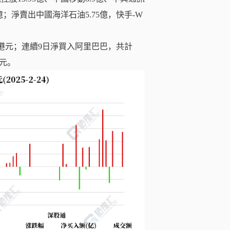
46億；淨賣出中國海洋石油5.75億，快手-W
億港元；連續9日淨買入阿里巴巴，共計
港元。