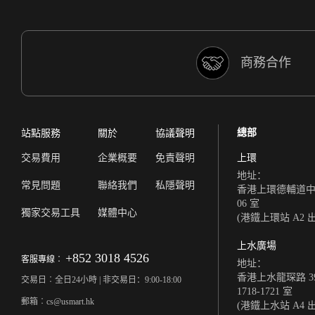
商務合作
總部
站點服務
關於
協議聲明
交易費用
企業概要
免責聲明
上環
地址：
常見問題
聯絡我們
私隱聲明
香港上環德輔道中 308
06 室
獨家交易工具
媒體中心
(港鐵上環站 A2 
上水廣場
+852 3018 4526
客服專線︰
地址：
香港上水龍琛路 39
交易日︰全日24小時 | 非交易日：9:00-18:00
1718-1721 室
郵箱︰cs@usmart.hk
(港鐵上水站 A4 