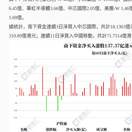
6.45億、華虹半導體3.66億、中芯國際2.05億、美團-W 1.
1.69億。
據統計，南下資金連續3日淨買入中芯國際，共計18.1363
310.89億港元；連續11日淨買入中國移動，共計71.7514億