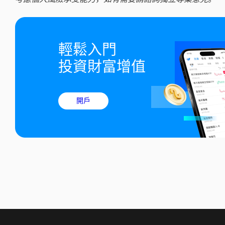
輕鬆入門

投資財富增值
開戶