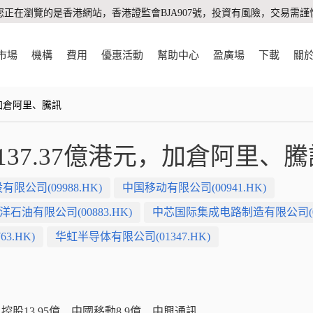
您正在瀏覽的是香港網站，香港證監會BJA907號，投資有風險，交易需謹
市場
機構
費用
優惠活動
幫助中心
盈廣場
下載
關
，加倉阿里、騰訊
137.37億港元，加倉阿里、騰
公司(09988.HK)
中国移动有限公司(00941.HK)
石油有限公司(00883.HK)
中芯国际集成电路制造有限公司(009
3.HK)
华虹半导体有限公司(01347.HK)
訊控股13.95億、中國移動8.9億、中興通訊