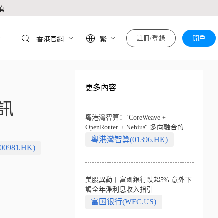
慎
於
註冊/登錄
開戶
香港官網
繁
更多內容
訊
粵港灣智算："CoreWeave +
OpenRouter + Nebius" 多向融合的中
國智算新範式
粵港灣智算(01396.HK)
81.HK)
美股異動丨富國銀行跌超5% 意外下
調全年淨利息收入指引
富国银行(WFC.US)