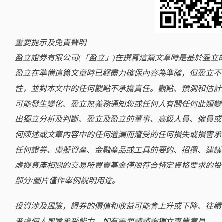
重要提示及免責聲明
盈立證券有限公司(「盈立」)在撰冩這篇文章時是基於盈
盈立在準備這篇文章時已經盡力確保內容為準確，但盈立不
性，並對本文中的任何觀點不承擔責任。觀點、預測和估計
可能發生變化。盈立無義務通知您或任何人有關任何此類變
出獨立分析及判斷。盈立及盈立的董事、高級人員、僱員或
何陳述或文章內容中的任何遺漏而遭受的任何損失或損害承
任何證券、虛擬資產、金融產品或工具的要約、招攬、建議
虛擬資產相關的交易所買賣基金僅限符合特定資格要求的投
部分/圖片僅作舉例說明用途。
投資涉及風險，證券的價值和收益可能會上升或下降。往績
考慮個人風險承受能力，如有需要請諮詢獨立專業意見。