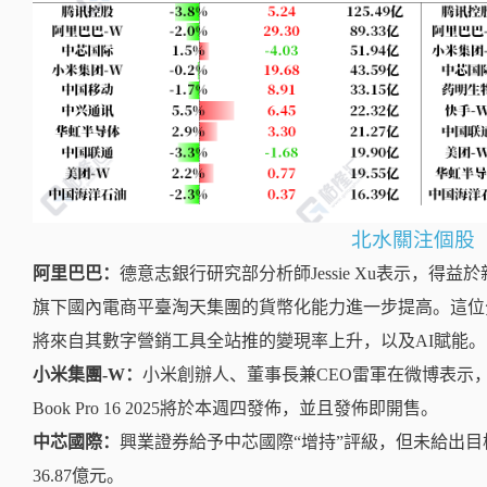
北水關注個股
阿里巴巴：
德意志銀行研究部分析師Jessie Xu表示，
旗下國內電商平臺淘天集團的貨幣化能力進一步提高。這位
將來自其數字營銷工具全站推的變現率上升，以及AI賦能。
小米集團-W：
小米創辦人、董事長兼CEO雷軍在微博表示，
Book Pro 16 2025將於本週四發佈，並且發佈即開售。
中芯國際：
興業證券給予中芯國際“增持”評級，但未給出目
36.87億元。