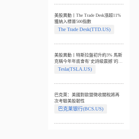
美股異動丨The Trade Desk漲超11%
獲納入標普500指數
The Trade Desk(TTD.US)
美股異動丨特斯拉盤初升約3% 馬斯
克稱今年年底會有‘史詩級震撼’的演
示
Tesla(TSLA.US)
巴克萊：美國對歐盟徵收關稅將再
次考驗美股韌性
巴克莱银行(BCS.US)