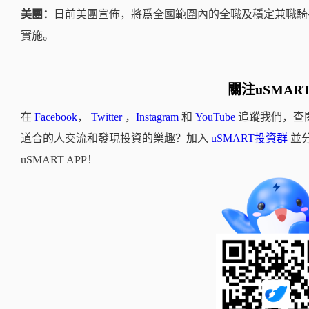
美團：
日前
美團宣佈，將爲全國範圍內的全職及穩定兼職騎手
實施
。
關注uSMAR
在
Facebook
，
Twitter
，
Instagram
和
YouTube
追蹤我們，查
道合的人交流和發現投資的樂趣？加入
uSMART投資群
並
uSMART APP！