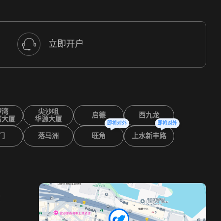
立即开户
锣湾
尖沙咀
启德
西九龙
富大厦
华源大厦
即将对外
即将对外
门
落马洲
旺角
上水新丰路
室