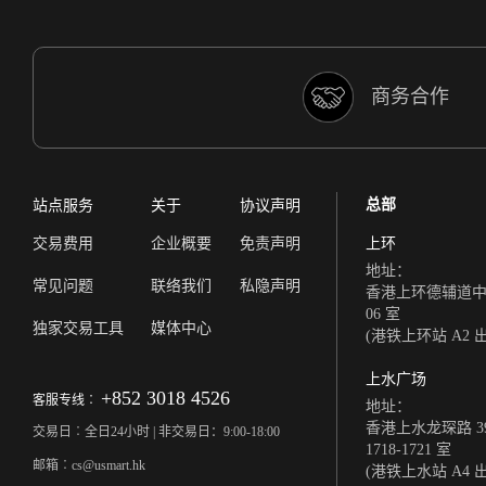
商务合作
总部
站点服务
关于
协议声明
交易费用
企业概要
免责声明
上环
地址：
常见问题
联络我们
私隐声明
香港上环德辅道中 308
06 室
独家交易工具
媒体中心
(港铁上环站 A2 
上水广场
+852 3018 4526
客服专线︰
地址：
香港上水龙琛路 39
交易日︰全日24小时 | 非交易日：9:00-18:00
1718-1721 室
邮箱︰cs@usmart.hk
(港铁上水站 A4 