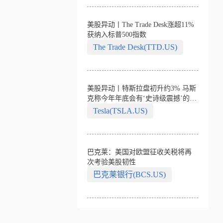
美股异动丨The Trade Desk涨超11%
获纳入标普500指数
The Trade Desk(TTD.US)
美股异动丨特斯拉盘初升约3% 马斯
克称今年年底会有‘史诗级震撼’的演
示
Tesla(TSLA.US)
巴克莱：美国对欧盟征收关税将再
次考验美股韧性
巴克莱银行(BCS.US)