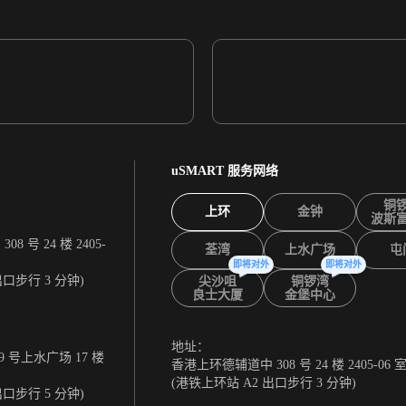
uSMART 服务网络
铜
上环
金钟
波斯
 号 24 楼 2405-
荃湾
上水广场
屯
即将对外
即将对外
出口步行 3 分钟)
尖沙咀
铜锣湾
良士大厦
金堡中心
地址：
 号上水广场 17 楼
香港上环德辅道中 308 号 24 楼 2405-06 
(港铁上环站 A2 出口步行 3 分钟)
出口步行 5 分钟)