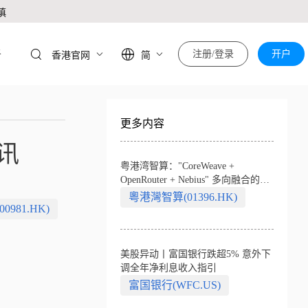
慎
于
注册/登录
开户
香港官网
简
更多内容
讯
粤港湾智算："CoreWeave +
OpenRouter + Nebius" 多向融合的中
国智算新范式
粵港灣智算(01396.HK)
81.HK)
美股异动丨富国银行跌超5% 意外下
调全年净利息收入指引
富国银行(WFC.US)