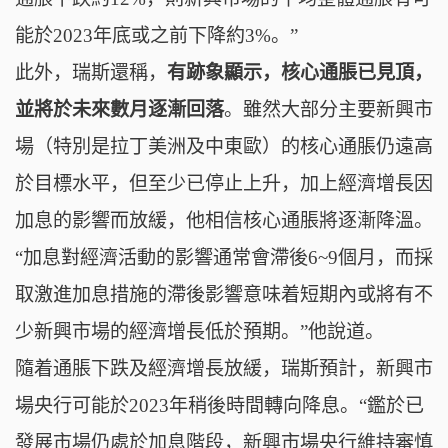
能於2023年底或之前下降約3%。”
此外，瑞斯還稱，
有跡象顯示，核心通脹已見頂，
並將於未來數月逐漸回落
。雖然大部分主要新興市
場（特別是拉丁美洲及中東歐）的核心通脹仍遠高
於目標水平，但至少已停止上升，加上經濟增長因
加息的影響而放緩，他相信核心通脹將逐漸降溫。
“加息對經濟活動的影響通常會滯後6~9個月，而採
取激進加息措施的滯後影響意味着短期內或將有不
少新興市場的經濟增長低於預期。”他說道。
隨着通脹下跌及經濟增長放緩，瑞斯預計，新興市
場央行可能於2023年稍後時間轉向降息。“鑑於已
發展市場仍處於加息階段，新興市場央行維持審慎