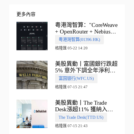
更多內容
粵港灣智算："CoreWeave
+ OpenRouter + Nebius"
多向融合的中國智算新範
粵港灣智算(01396.HK)
式
格隆匯 05-22 14:20
美股異動丨富國銀行跌超
5% 意外下調全年淨利息
收入指引
富国银行(WFC.US)
格隆匯 07-15 21:47
美股異動丨The Trade
Desk漲超11% 獲納入標
普500指數
The Trade Desk(TTD.US)
格隆匯 07-15 21:43