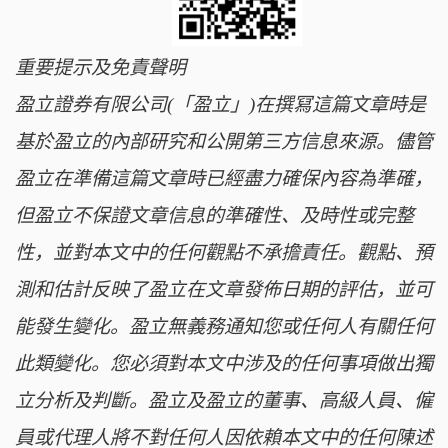
重要提示及免責聲明
盈立證券有限公司(「盈立」)在撰冩這篇文章時是
基於盈立的內部研究和公開第三方信息來源。儘管
盈立在準備這篇文章時已經盡力確保內容為準確，
但盈立不保證文章信息的準確性、及時性或完整
性，並對本文中的任何觀點不承擔責任。觀點、預
測和估計反映了盈立在文章發佈日期的評估，並可
能發生變化。盈立無義務通知您或任何人有關任何
此類變化。您必須對本文中涉及的任何事項做出獨
立分析及判斷。盈立及盈立的董事、高級人員、僱
員或代理人將不對任何人因依賴本文中的任何陳述