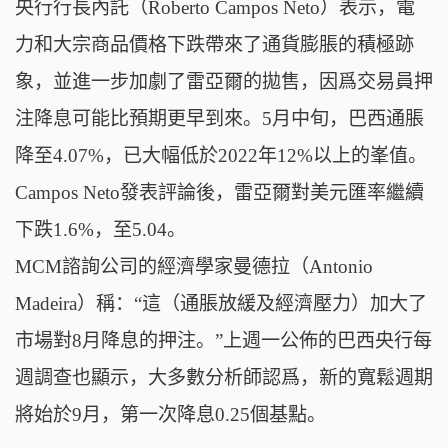
央行行長內託（Roberto Campos Neto）表示，電
力和大宗商品價格下跌帶來了通貨膨脹的積極跡
象，並進一步加劇了雷亞爾的拋售，因爲交易員押
注降息可能比預期更早到來。5月中旬，巴西通脹
降至4.07%，已大幅低於2022年12%以上的峯值。
Campos Neto發表評論後，雷亞爾對美元匯率繼續
下跌1.6%，至5.04。
MCM諮詢公司的經濟學家曼德拉（Antonio
Madeira）稱：“這（通脹放緩及經濟壓力）加大了
市場對8月降息的押注。”上週一公佈的巴西央行每
週調查也顯示，大多數分析師認爲，新的寬鬆週期
將始於9月，第一次降息0.25個基點。