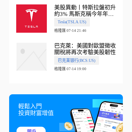
美股異動丨特斯拉盤初升
約3% 馬斯克稱今年年底
會有‘史詩級震撼’的演示
Tesla(TSLA.US)
格隆匯 07-14 21:46
巴克萊：美國對歐盟徵收
關稅將再次考驗美股韌性
巴克莱银行(BCS.US)
格隆匯 07-14 19:00
輕鬆入門

投資財富增值
開戶