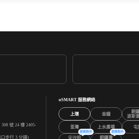
uSMART 服務網絡
銅
上環
金鐘
波斯
 號 24 樓 2405-
荃灣
上水廣場
屯
即將對外
即將對外
出口步行 3 分鐘)
尖沙咀
銅鑼灣