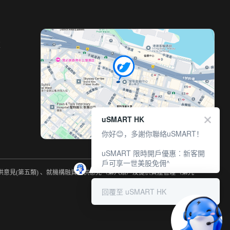
室
uSMART HK
你好😊，多謝你聯絡uSMART！
uSMART 限時開戶優惠︰新客開
戶可享一世美股免佣^
提供意見(第五類) 、就機構融資提供意見（第六類）及提供資產管理（第九
回覆至 uSMART HK