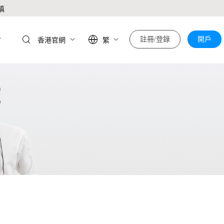
慎
於
註冊/登錄
開戶
香港官網
繁