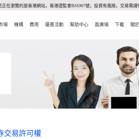
您正在瀏覽的是香港網站，香港證監會BJA907號，投資有風險，交易需謹
市場
機構
費用
優惠活動
幫助中心
盈廣場
下載
關
券交易許可權