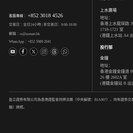
上水廣場
+852 3018 4526
客服專線︰
地址：
香港上水龍琛路 39
交易日︰全日24小時 | 非交易日：9:00-18:00
1718-1721 室
郵箱︰cs@usmart.hk
(港鐵上水站 A4 
WhatsApp︰+852 5989 2641
投行部
金鐘
地址：
香港金鐘金鐘道 8
26 樓 2602A 室
(港鐵金鐘站 B 出
盈立證券有限公司為香港證監會持牌法團（中央編號：BJA907），持有證券交
類）牌照。