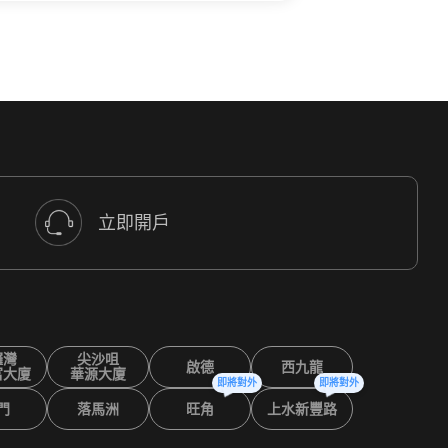
立即開戶
鑼灣
尖沙咀
啟德
西九龍
富大廈
華源大廈
即將對外
即將對外
門
落馬洲
旺角
上水新豐路