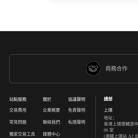
商務合作
總部
站點服務
關於
協議聲明
交易費用
企業概要
免責聲明
上環
地址：
常見問題
聯絡我們
私隱聲明
香港上環德輔道中 308
06 室
獨家交易工具
媒體中心
(港鐵上環站 A2 