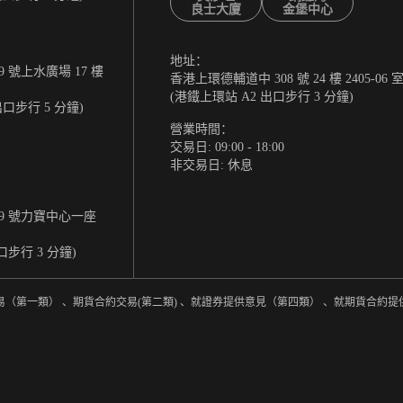
良士大廈
金堡中心
地址：
 號上水廣場 17 樓
香港上環德輔道中 308 號 24 樓 2405-06 
(港鐵上環站 A2 出口步行 3 分鐘)
出口步行 5 分鐘)
營業時間：
交易日: 09:00 - 18:00
非交易日: 休息
9 號力寶中心一座
口步行 3 分鐘)
易（第一類） 、期貨合約交易(第二類) 、就證券提供意見（第四類） 、就期貨合約