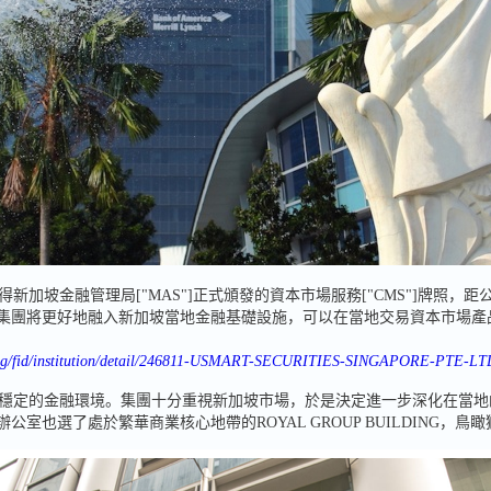
得新加坡金融管理局["MAS"]正式頒發的資本市場服務["CMS"]牌照
盈立集團將更好地融入新加坡當地金融基礎設施，可以在當地交易資本市場
ov.sg/fid/institution/detail/246811-USMART-SECURITIES-SINGAPORE-PTE-LT
穩定的金融環境。集團十分重視新加坡市場，於是決定進一步深化在當地
公室也選了處於繁華商業核心地帶的ROYAL GROUP BUILDING，鳥