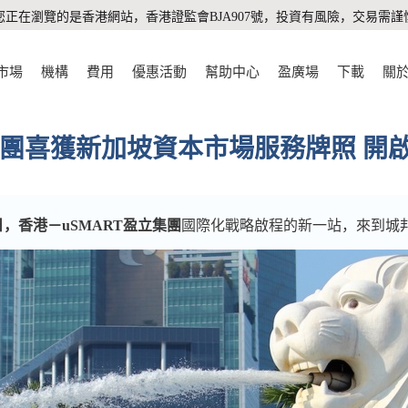
您正在瀏覽的是香港網站，香港證監會BJA907號，投資有風險，交易需謹
市場
機構
費用
優惠活動
幫助中心
盈廣場
下載
關
立集團喜獲新加坡資本市場服務牌照 開
22日，香港－uSMART盈立集團
國際化戰略啟程的新一站，來到城邦