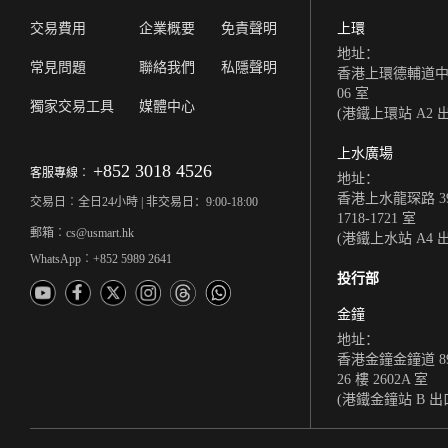
交易費用
企業概要
免責聲明
上環
地址：
常見問題
聯絡我們
私隱聲明
香港上環德輔道中 308
06 室
獨家交易工具
媒體中心
(港鐵上環站 A2 
上水廣場
+852 3018 4526
客服專線︰
地址：
香港上水龍琛路 39
交易日︰全日24小時 | 非交易日：9:00-18:00
1718-1721 室
郵箱︰cs@usmart.hk
(港鐵上水站 A4 
WhatsApp︰+852 5989 2641
投行部
金鐘
地址：
香港金鐘金鐘道 8
26 樓 2602A 室
(港鐵金鐘站 B 出