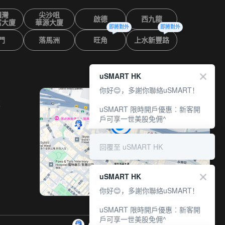
鑼灣
尖沙咀
啟德
西九龍
富大廈
華源大廈
即將對外
即將對外
門
落馬洲
旺角
上水新豐路
uSMART HK
你好😊，多謝你聯絡uSMART！
室
uSMART 限時開戶優惠︰新客開
戶可享一世美股免佣^
回覆至 uSMART HK
uSMART HK
你好😊，多謝你聯絡uSMART！
uSMART 限時開戶優惠︰新客開
戶可享一世美股免佣^