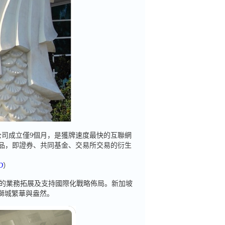
，距公司成立僅9個月，是獲牌速度最快的互聯網
產品，即證券、共同基金、交易所交易的衍生
D
）
的業務拓展及支持國際化戰略佈局。新加坡
瞰獅城繁華與盎然。