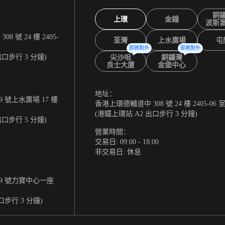
銅
上環
金鐘
波斯
 號 24 樓 2405-
荃灣
上水廣場
屯
即將對外
即將對外
出口步行 3 分鐘)
尖沙咀
銅鑼灣
良士大廈
金堡中心
地址：
 號上水廣場 17 樓
香港上環德輔道中 308 號 24 樓 2405-06 
(港鐵上環站 A2 出口步行 3 分鐘)
出口步行 5 分鐘)
營業時間：
交易日: 09:00 - 18:00
非交易日: 休息
9 號力寶中心一座
口步行 3 分鐘)