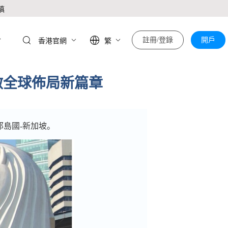
慎
於
註冊/登錄
開戶
香港官網
繁
啟全球佈局新篇章
島國-新加坡。