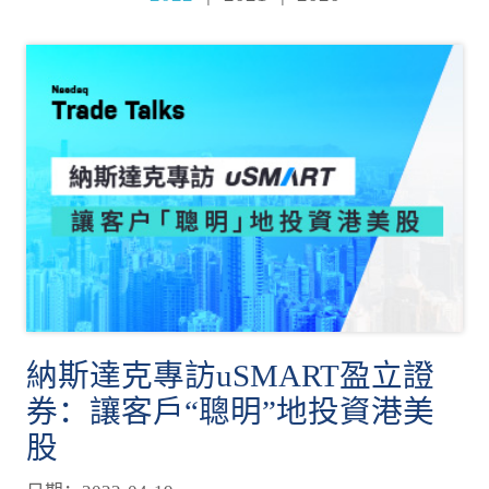
納斯達克專訪uSMART盈立證
券：讓客戶“聰明”地投資港美
股