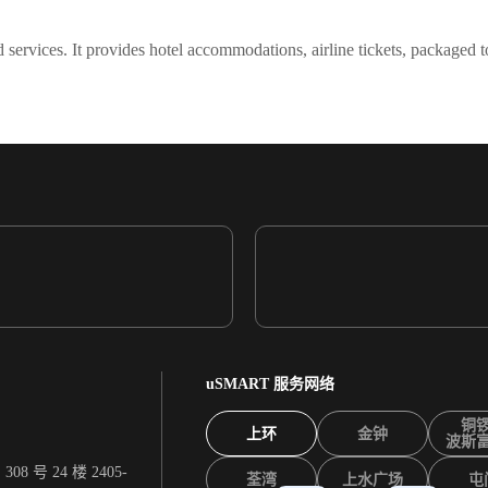
d services. It provides hotel accommodations, airline tickets, packaged 
uSMART 服务网络
铜
上环
金钟
波斯
 号 24 楼 2405-
荃湾
上水广场
屯