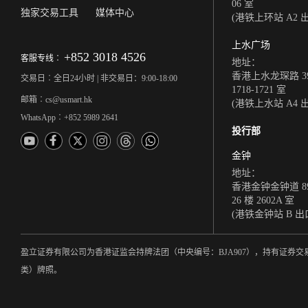
06 室
独家交易工具
媒体中心
(港铁上环站 A2 
上水广场
+852 3018 4526
客服专线︰
地址：
香港上水龙琛路 39
交易日︰全日24小时 | 非交易日：9:00-18:00
1718-1721 室
邮箱︰cs@usmart.hk
(港铁上水站 A4 
WhatsApp︰+852 5989 2641
投行部
金钟
地址：
香港金钟金钟道 8
26 楼 2602A 室
(港铁金钟站 B 出
盈立证券有限公司为香港证监会持牌法团（中央编号：BJA907），持有证
类）牌照。