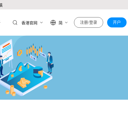
慎
于
注册/登录
开户
香港官网
简