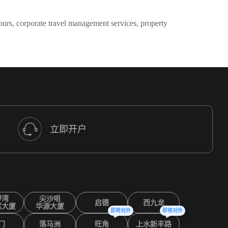
tours, corporate travel management services, property
立即开户
锣湾
尖沙咀
启德
西九龙
富大厦
华源大厦
即将对外
即将对外
门
落马洲
旺角
上水新丰路