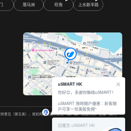
门
落马洲
旺角
上水新丰路
室
uSMART HK
你好😊，多謝你聯絡uSMART！
uSMART 限時開戶優惠︰新客開
戶可享一世美股免佣^
约提供意见（第五类）、就机构融资提供意见（第六类）及提供资产管理（第九
回覆至 uSMART HK