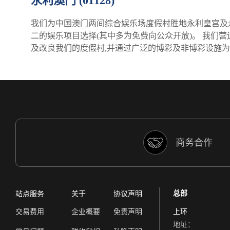
永利澳门 (01128)
我们为中国澳门两间综合娱乐场度假村胜地永利皇宫及
二的娱乐项目选择(其中多为免费向公众开放)。 我们
及改良我们的度假村,并通过广泛的博彩及非博彩设施
商务合作
总部
站点服务
关于
协议声明
交易费用
企业概要
免责声明
上环
地址：