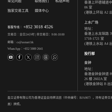
常见问题
联络我们
私隐声明
香港上环德辅道中 308
06 室
独家交易工具
媒体中心
(港铁上环站 A2 
上水广场
+852 3018 4526
客服专线︰
地址：
香港上水龙琛路 39
交易日︰全日24小时 | 非交易日：9:00-18:00
1718-1721 室
邮箱︰cs@usmart.hk
(港铁上水站 A4 
WhatsApp︰+852 5989 2641
投行部
金钟
地址：
香港金钟金钟道 8
26 楼 2602A 室
(港铁金钟站 B 出
盈立证券有限公司为香港证监会持牌法团（中央编号：BJA907），持有证
类）牌照。