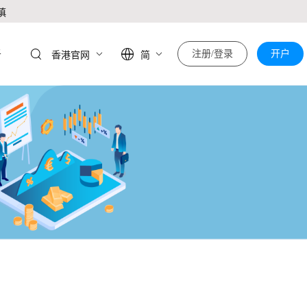
慎
于
注册/登录
开户
香港官网
简