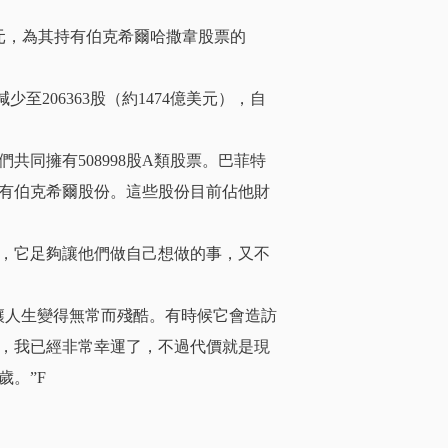
美元，為其持有伯克希爾哈撒韋股票的
206363股（約1474億美元），自
共同擁有508998股A類股票。巴菲特
有伯克希爾股份。這些股份目前佔他財
，它足夠讓他們做自己想做的事，又不
讓人生變得無常而殘酷。有時候它會造訪
，我已經非常幸運了，不過代價就是現
歲。”F