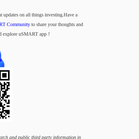
t updates on all things investing.Have a
T Community
to share your thoughts and
d and explore uSMART app！
arch and public third party information in