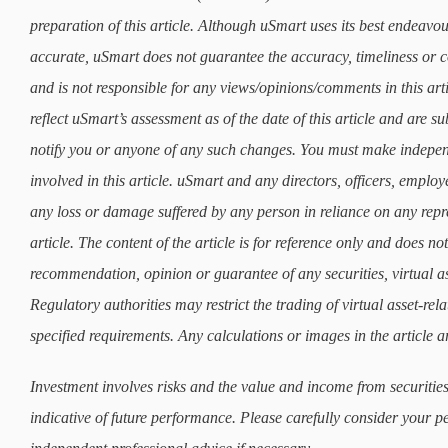
preparation of this article. Although uSmart uses its best endeavours
accurate, uSmart does not guarantee the accuracy, timeliness or co
and is not responsible for any views/opinions/comments in this art
reflect uSmart’s assessment as of the date of this article and are 
notify you or anyone of any such changes. You must make indepe
involved in this article. uSmart and any directors, officers, employ
any loss or damage suffered by any person in reliance on any repre
article. The content of the article is for reference only and does not 
recommendation, opinion or guarantee of any securities, virtual as
Regulatory authorities may restrict the trading of virtual asset-re
specified requirements. Any calculations or images in the article ar
Investment involves risks and the value and income from securities
indicative of future performance. Please carefully consider your p