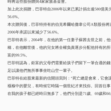
時將這些股份贈與4家家族基金會。
加上此次捐贈，巴菲特自2006年以來已累計捐出逾580億
56.6%。
本次贈與後，巴菲特持有的伯克希爾哈撒韋公司A類股份將減少至
2006年承諾以來減少了56.6%。
巴菲特表示，2004年，在他的第一任妻子蘇茜去世之前，他們
稱，在他離世後，他的兒女將全權負責逐步分配他持有的所
富的99.5%。
巴菲特認為，鉅富的父母們需要給孩子們留下一筆合適的錢
足以讓他們無所事事坐吃山空一輩子。
巴菲特在給股東最新的信開頭寫到：“死亡總是會來，它會
襁褓中的嬰兒，有時候它時隔一個世紀才來找你。回首往事
在我的孩子都已經時日無多了，他們分別是71歲、69歲和66