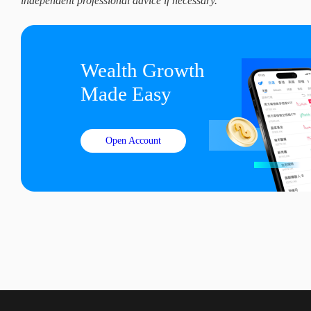
independent professional advice if necessary.
Wealth Growth

Made Easy
Open Account