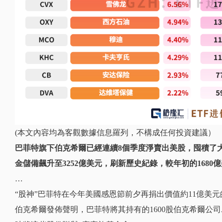
(本文內容均為客觀數據信息羅列，不構成任何投資建議）
巴菲特旗下伯克希爾已經連續8個季度淨賣出美股，囤積了
金儲備飆升至3252億美元，刷新歷史紀錄，較年初的1680億
…
“股神”巴菲特在今年美國感恩節前夕再捐出價值約11億美
伯克希爾發佈聲明，巴菲特將其持有的1600股伯克希爾公司