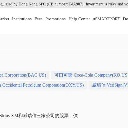
gulated by Hong Kong SFC (CE number: BJA907). Investment is risky and you
arket
Institutions
Fees
Promotions
Help Center
uSMARTPORT
Do
 Corporation(BAC.US)
可口可樂 Coca-Cola Company(KO.US
cidental Petroleum Corporation(OXY.US)
威瑞信 VeriSign(V
ius XM和威瑞信三家公司的股票，價