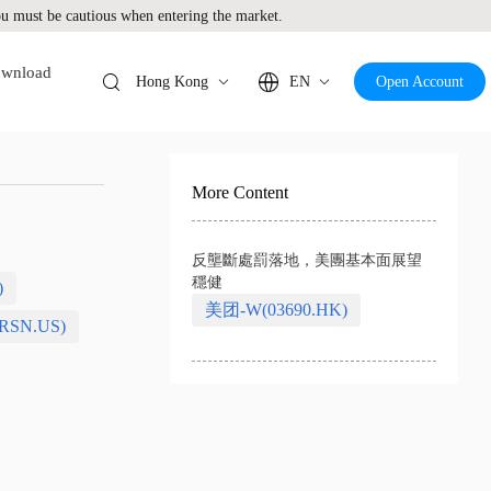
 must be cautious when entering the market.
wnload
Hong Kong
EN
Open Account
More Content
反壟斷處罰落地，美團基本面展望
穩健
)
美团-W(03690.HK)
RSN.US)