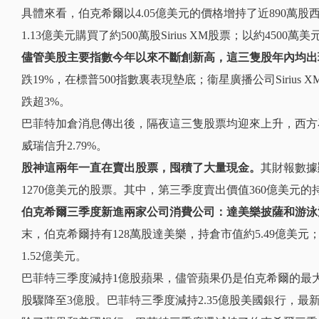
具體來看，伯克希爾以4.05億美元的價格增持了近890萬股
1.13億美元購買了約500萬股Sirius XM股票；以約4500
儘管美股主要指數今年以來不斷創新高，這三隻股年內均出
跌19%，在標普500指數裏表現墊底；衞星廣播公司Sirius
跌超3%。
巴菲特加倉消息傳出後，隔夜這三隻股票均迎來上升，西方石油收升3.
威瑞信升2.79%。
股神這兩年
一直在賣出股票，囤積了大量現金。
其財報數據
1270億美元的股票。其中，第三季度賣出價值360億美元的
伯克希爾三季度新進兩家公司消費公司：達美樂披薩和游泳池用品
末，伯克希爾持有128萬股達美樂，持倉市值約5.49億美元；持有
1.52億美元。
巴菲特三季度減持1億股蘋果，儘管蘋果仍是伯克希爾的最大
股驟降至3億股。
巴菲特三季度減持2.35億股美國銀行，最新