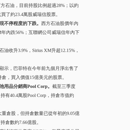
西方石油，目前持股比例超過28%；以約
萬美元買了約23.4萬股威瑞信股票。
現不停程度的下跌。
西方石油股價年內
 XM年內跌56%；互聯網公司威瑞信年內下
9%，Sirius XM升超12.15%，
顯示，巴菲特在今年前九個月淨出售了
持倉，買入價值15億美元的股票。
分銷商Pool Corp。
截至三季度
40.4萬股Pool Corp，持倉市值約
重倉股，但持倉數量已從年初的9.05億
持倉數約7.66億股
。