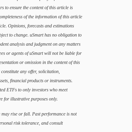
 to ensure the content of this article is
mpleteness of the information of this article
icle. Opinions, forecasts and estimations
subject to change. uSmart has no obligation to
ndent analysis and judgment on any matters
ees or agents of uSmart will not be liable for
sentation or omission in the content of this
constitute any offer, solicitation,
sets, financial products or instruments.
lated ETFs to only investors who meet
e for illustrative purposes only.
 may rise or fall. Past performance is not
ersonal risk tolerance, and consult