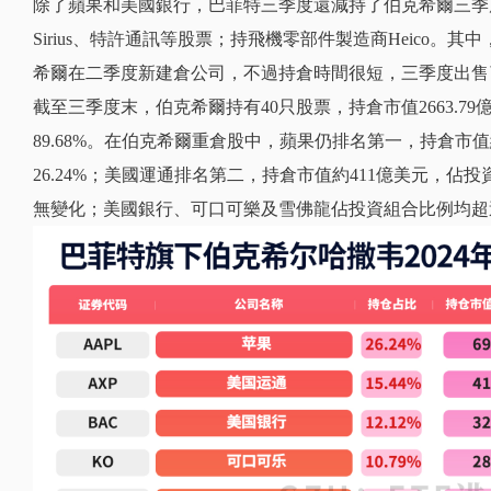
除了蘋果和美國銀行，巴菲特三季度還減持了伯克希爾三季度
Sirius、特許通訊等股票；持飛機零部件製造商Heico。其
希爾在二季度新建倉公司，不過持倉時間很短，三季度出售了其
截至三季度末，伯克希爾持有40只股票，持倉市值2663.7
89.68%。在伯克希爾重倉股中，蘋果仍排名第一，持倉市
26.24%；美國運通排名第二，持倉市值約411億美元，佔投
無變化；美國銀行、可口可樂及雪佛龍佔投資組合比例均超