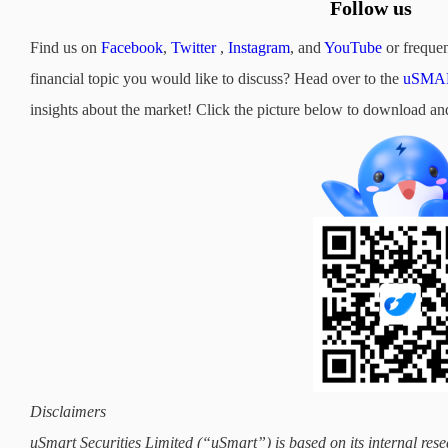
Follow us
Find us on
Facebook
,
Twitter
,
Instagram
, and
YouTube
or frequen
financial topic you would like to discuss? Head over to the
uSMAR
insights about the market! Click the picture below to downloa
Disclaimers
uSmart Securities Limited (“uSmart”) is based on its internal rese