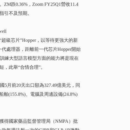
ZM跌0.36%，Zoom FY25Q1營收11.4
潤指引不及預期。
ll
超級芯片”Hopper，以等待更強大的新
的新一代處理器，距離前一代芯片Hopper開始
在訓練大型語言模型方面的能力將是現在
短，此舉“合情合理”。
國5月前20天出口額為327.49億美元，同
舶(155.8%)、電腦及周邊設備(24.8%)
）獲得國家藥品監督管理局（NMPA）批