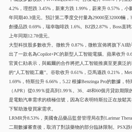
4.2%，理想跌 3.45%，新東方跌 1.99%，蔚來升 0.57%，小
年同期40.3億元。預計第二季度交付量為29000至32000輛，
創優品跌 0.69%，瑞幸咖啡跌 1.6%。BZ跌2.87%，Boss
上年同期12.78億元。
大型科技股多數收升。微軟升 0.87%，微軟宣佈將旗下AI助手C
出了一款名為Copilot+PC的新型人工智能電腦。蘋果收升 0.
官黃仁勛表示，與戴爾的合作將把人工智能推廣至更廣泛的
的“人工智能工廠”。谷歌收升 0.61%，亞馬遜跌 0.21%，Met
1.69%，特斯拉升 6.66%，5.22 根據Benzinga Pro
（APR）從0.99％提高到1.99％。36、48和60個月貸款
是電動汽車需求的積極信號，因為它表明特斯拉正在放鬆其
下幫助激發買家需求。
LRMR升8.53%，美國食品藥品監督管理局在對Larimar Therap
二期數據審查後，取消了對該藥物的部分臨牀限制。PSX跌0.19%