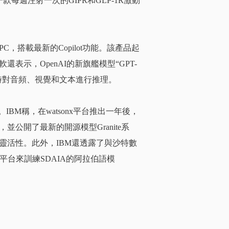
每週注射一次的GIPR和GLP-1R激動
AI PC，搭載最新的Copilot功能。該產品起
表示，OpenAI的新旗艦模型“GPT-
以實時對音頻、視覺和文本進行推理。
IBM稱，在watsonx平台推出一年後，
公開了最新的開源模型Granite系
靈活性。此外，IBM還透露了與沙特數
nx平台來訓練SDAIA的阿拉伯語模