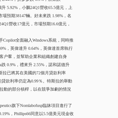
鵬升 5.92%，小鵬24Q1營收65.5億元，上
市場預期38147輛。好未來跌 1.98%，名
直聘24Q1營收17億元，市場預期16.6億元，
opilot全面融入Windows系統，同時推
69%，英偉達升 0.64%，英偉達首席執行
客户羣，並幫助企業和組織創建自身
a跌 0.9%，禮來升 2.55%，諾和諾德升
的數據，特斯拉已將其在美國的72個月貸款利率
期限的貸款利率仍定為0.99％。特斯拉的舉動
拉動的部分槓桿，以在競爭加劇的情況
eutics旗下Nomlabofusp臨牀項目進行了
，Phillips66同意以5.5億美元現金收