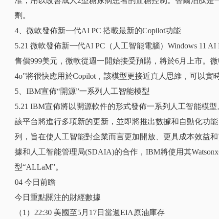
准，用以改善成人2型糖尿病患者的血糖控制。替爾泊肽是一款
劑。
4、微軟發佈新一代AI PC 搭載最新的Copilot功能
5.21 微軟發佈新一代AI PC（人工智能電腦）Windows 11 
售價999美元，微軟從週一開始接受預購，將於6月上市。微軟還
4o”將很快應用於Copilot，該模型更接近真人思維，可
5、IBM宣佈“開源”一系列人工智能模型
5.21 IBM宣佈將以開源軟件的形式發佈一系列人工智能模型。
該平台將進行多項新的更新，並即將推出數據和自動化功能，並
列，旨在使人工智能對企業而言更加開放、更具成本效益和
據和人工智能管理局(SDAIA)的合作，IBM將使用其Watso
型“ALLaM”。
04 今日前瞻
今日重點關注的財經數據
（1）22:30 美國至5月17日當週EIA原油庫存