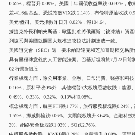
0.65%，標普升 0.09%。美國十年國債收益率跌 0.697%
差-41.6個基點。恐慌指數VIX跌 2.14%，布倫特原油收跌 0.9
美元/盎司。美元指數昨日升 0.02%，報104.64。
據捷克外長利帕夫斯基：歐盟批准將俄羅斯（被凍結）資產
列據悉與美國就擱置大規模進攻拉法計劃達成一致。
美國證交會（SEC）週一要求納斯達克和芝加哥期權交易所
具有里程碑意義的人工智能法案。巴基斯坦將於7月22日前
02 行業&個股
行業板塊方面，除公用事業、金融、日常消費、醫療和科技分別收升0
0.16%，原料平收0%外，其他標普5大板塊悉數收跌：能
0.49%、0.33%、0.32%、0.13%和0.08%。
概念板塊方面，航空ETF跌1.77%，旅行服務板塊跌0.24%
1.55%，挪威郵輪跌0.06%。太陽能板塊升3.64%。金融科技板
3%。網絡安全板塊跌1.03%，SQ跌2.76%。
中概股多數收跌，KWEB跌2.29%。台積電升 0.08%，阿里跌 