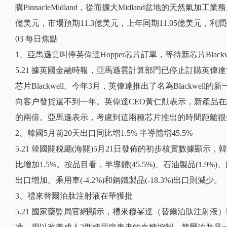
購PinnacleMidland，從而擴大Midland盆地的天然氣加工業務。
億美元，市場預期11.3億美元，上年同期11.05億美元，利
03 每日焦點
1、亞馬遜雲叫停英偉達Hopper芯片訂單，等待新芯片Blackwe
5.21 據英國金融時報，亞馬遜雲計算部門已停止訂購英偉達“
芯片Blackwell。今年3月，英偉達推出了名為Blackwell
向客户發貨還不到一年。英偉達CEO黃仁勛表示，新產品
的兩倍。亞馬遜表示，考慮到這兩種芯片推出的時間距離很
2、韓國5月前20天出口同比增1.5% 半導體增45.5%
5.21 韓國關税廳(海關)5月21日發佈的初步核實數據顯示，韓
比增加1.5%。按品目看，半導體(45.5%)、石油製品(1.9%)、船
出口增加。乘用車(-4.2%)和鋼鐵製品(-18.3%)出口則減少。
3、禮來替爾泊肽注射液在華獲批
5.21 國家藥監局官網顯示，禮來穆峯達（替爾泊肽注射液