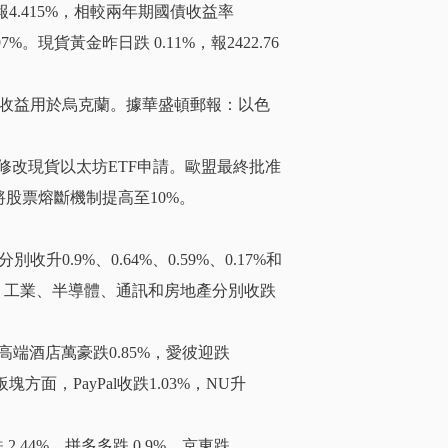
，收報4.415%，相較兩年期國債收益率
7%。現貨黃金昨日跌 0.11%，報2422.76
收益用於烏克蘭。據華盛頓郵報：以色
修改現貨以太坊ETF申請。歐盟最終批准
將股票熔斷機制提高至10%。
.9%、0.64%、0.59%、0.17%和
源、工業、半導體、通訊和房地產分別收跌
，高端酒店萬豪跌0.85%，愛彼迎跌
塊方面，PayPal收跌1.03%，NU升
2.44%，拼多多跌 0.9%，京東跌