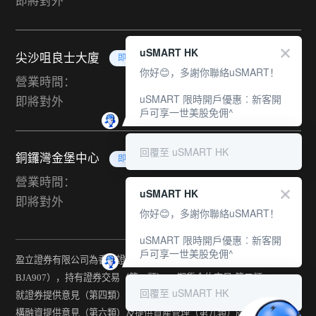
即將對外
uSMART HK
尖沙咀良士大廈
即將對外
你好😊，多謝你聯絡uSMART！
營業時間：
uSMART 限時開戶優惠︰新客開
即將對外
戶可享一世美股免佣^
回覆至 uSMART HK
銅鑼灣金堡中心
即將對外
營業時間：
uSMART HK
即將對外
你好😊，多謝你聯絡uSMART！
uSMART 限時開戶優惠︰新客開
戶可享一世美股免佣^
盈立證券有限公司為香港證監會持牌法團（中央編號：
BJA907），持有證券交易（第一類） 、期貨合約交易(第二類) 、
回覆至 uSMART HK
就證券提供意見（第四類） 、就期貨合約提供意見(第五類) 、就機
構融資提供意見（第六類）及提供資產管理（第九類）牌照。