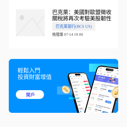
巴克萊：美國對歐盟徵收
關稅將再次考驗美股韌性
巴克莱银行(BCS.US)
格隆匯 07-14 19:00
輕鬆入門

投資財富增值
開戶