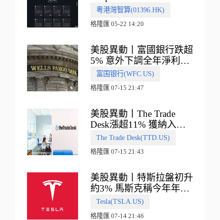
多向融合的中國智算新範
粵港灣智算(01396.HK)
式
格隆匯 05-22 14:20
美股異動丨富國銀行跌超
5% 意外下調全年淨利息
收入指引
富国银行(WFC.US)
格隆匯 07-15 21:47
美股異動丨The Trade
Desk漲超11% 獲納入標
普500指數
The Trade Desk(TTD.US)
格隆匯 07-15 21:43
美股異動丨特斯拉盤初升
約3% 馬斯克稱今年年底
會有‘史詩級震撼’的演示
Tesla(TSLA.US)
格隆匯 07-14 21:46